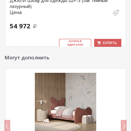
ДЖАЛИ Шкаф для одежды ШР-3 (лак темный
лазурный)
Цена
54 972
КУ­ПИТЬ В
КУПИТЬ
ОДИН КЛИК
Могут дополнить