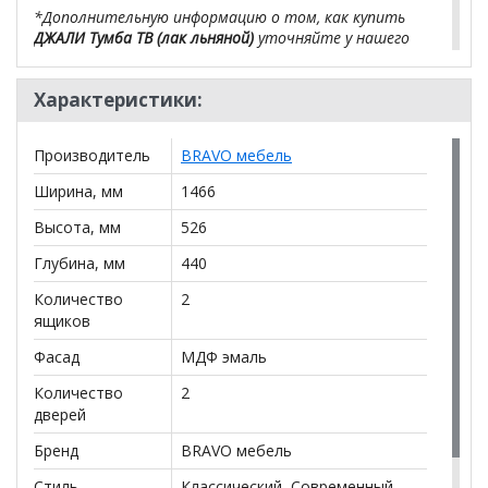
*Дополнительную информацию о том, как купить
ДЖАЛИ Тумба ТВ (лак льняной)
уточняйте у нашего
менеджера по телефону
+79292022735
.
Характеристики:
**Цены на официальном сайте
100диванов.com
действительны только для интернет-магазина
и
могут отличаться от цен в розничных магазинах-
Производитель
BRAVO мебель
салонах сети!
Ширина, мм
1466
Высота, мм
526
Глубина, мм
440
Количество
2
ящиков
Фасад
МДФ эмаль
Количество
2
дверей
Бренд
BRAVO мебель
Стиль
Классический, Современный