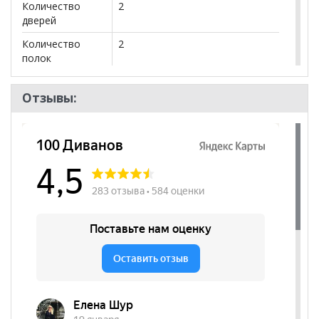
Количество
2
дверей
Количество
2
полок
Бренд
Аларти
Отзывы:
Стиль
Современный
Комната
Прихожая, Гостиная, Спальня
Пол