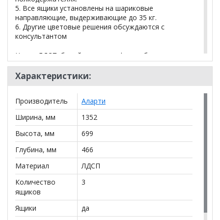
5. Все ящики установлены на шариковые
направляющие, выдерживающие до 35 кг.
6. Другие цветовые решения обсуждаются с
консультантом
Цвета ЛДСП: белый, венге, графит, дуб сонома,
ясень анкор светлый
Характеристики:
*Дополнительную информацию о том, как купить
Производитель
Аларти
Комод K-70x135x45-1
уточняйте у нашего
менеджера по телефону
+79292022735
.
Ширина, мм
1352
**Цены на официальном сайте
100диванов.com
Высота, мм
699
действительны только для интернет-магазина
и
могут отличаться от цен в розничных магазинах-
Глубина, мм
466
салонах сети!
Материал
ЛДСП
Количество
3
ящиков
Ящики
да