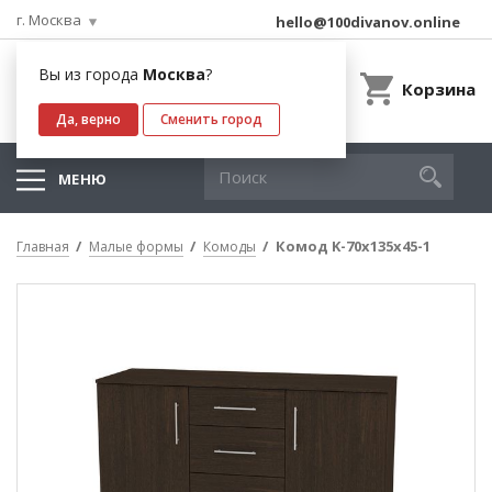
г. Москва
hello@100divanov.online
Вы из города
Москва
?
Корзина
Да, верно
Сменить город
МЕНЮ
Комод K-70x135x45-1
Главная
Малые формы
Комоды