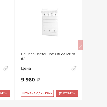
Вешало настенное Ольга Милк
Вешалка с
62
Цена
Цена
9 980
5 500
ПИТЬ
КУПИТЬ
КУ­ПИТЬ В ОДИН КЛИК
КУ­ПИТЬ В 