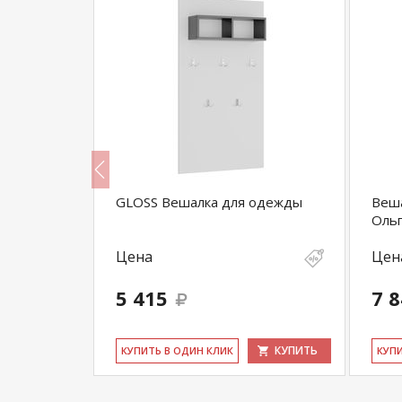
зит-2
GLOSS Вешалка для одежды
Веша
Ольг
Цена
Цен
5 415
7 
КУПИТЬ
КУПИТЬ
КУ­ПИТЬ В ОДИН КЛИК
КУ­П