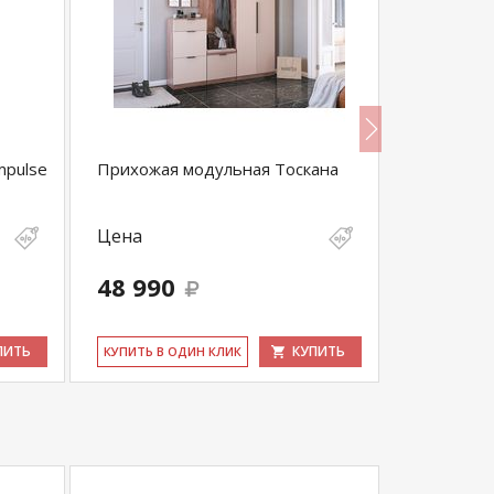
mpulse
Прихожая модульная Тоскана
Прихожая
Цена
Цена
48 990
10 200
ПИТЬ
КУПИТЬ
КУ­ПИТЬ В ОДИН КЛИК
КУ­ПИТЬ В 