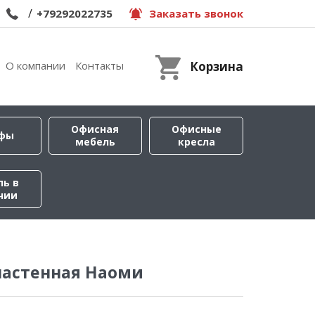
/
+79292022735
Заказать звонок
О компании
Контакты
Корзина
Офисная
Офисные
фы
мебель
кресла
ль в
чии
настенная Наоми