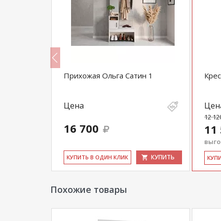
9030
Прихожая Ольга Сатин 1
Крес
Цена
Цен
12 12
16 700
11
выгод
КУПИТЬ
КУПИТЬ
КУ­ПИТЬ В ОДИН КЛИК
КУ­П
Похожие товары