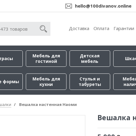
hello@100divanov.online
Доставка
Оплата
Гарантии
Мебель для
Детская
трасы
Шка
гостиной
мебель
Мебель для
Стулья и
Мебе
е формы
кухни
табуреты
нали
шалки
Вешалка настенная Наоми
Вешалка 