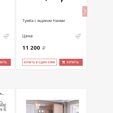
Тумба с ящиком Наоми
Шкаф угл
Цена
Цена
11 200
23 200
ПИТЬ
КУПИТЬ
КУ­ПИТЬ В ОДИН КЛИК
КУ­ПИТЬ В 