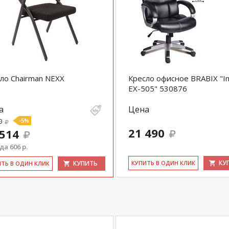
ло Chairman NEXX
Кресло офисное BRABIX "I
EX-505" 530876
а
Цена
0
-5%
21 490
 514
а 606 р.
КУ
КУПИТЬ
КУ­ПИТЬ В ОДИН КЛИК
ИТЬ В ОДИН КЛИК