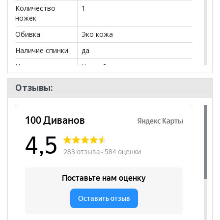
Количество
1
ножек
Обивка
Эко кожа
Наличие спинки
да
Цвет сидения
Черный
Нагрузка
120
Отзывы:
Назначение
для посетителя
Высота
470
посадочного
места, мм
Наличие
да
подлокотников
Регулировка по
да
высоте
Регулировка
да
наклона спинки