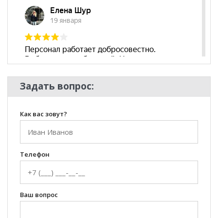
Цвет основания
Металл
Материал
Эко-кожа
сиденья
Бренд
Тайпит
Стиль
Современный
Комната
Кабинет/Офис
Задать вопрос:
Пол
Как вас зовут?
Телефон
Ваш вопрос