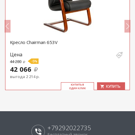
Кресло Chairman 653V
Цена
44 280
-5%
42 066
выгода 2 214 р.
КУ­ПИТЬ В
КУПИТЬ
ОДИН КЛИК
+79292022735
Бесплатный звонок