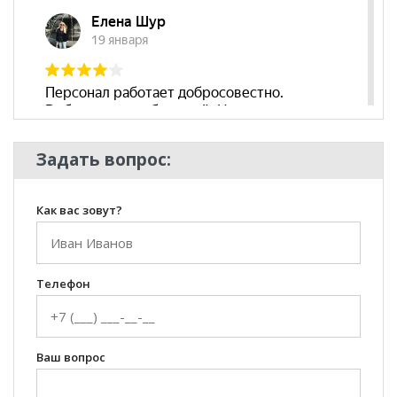
посадочного
места, мм
Наличие
да
подлокотников
Декоративные
нет
подушки
Бренд
Нижегородмебель
Задать вопрос:
Стиль
Современный
Комната
Гостиная, Детская
Как вас зовут?
Телефон
Ваш вопрос