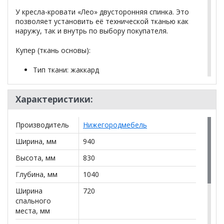
У кресла-кровати «Лео» двусторонняя спинка. Это
позволяет установить её технической тканью как
наружу, так и внутрь по выбору покупателя.
Купер (ткань основы):
Тип ткани: жаккард
Состав: полиэстер (PES) 100%
Количество циклов истирания более 30 000
Характеристики:
Основные преимущества:
Производитель
Нижегородмебель
легкая чистка
Ширина, мм
940
гладкая плотная текстура
высокая износостойкость
Высота, мм
830
Глубина, мм
1040
*Дополнительную информацию о том, как купить
Ширина
720
Кресло-кровать Лео (72) ТК 362 еврокнижка зеленый
уточняйте у нашего менеджера по телефону
спального
+79292022735
.
места, мм