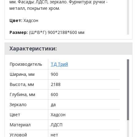
мм. Фасады: ЛДСП, зеркало. Фурнитура: ручки -
металл, покрытие хром.
Цвет:
Хадсон
Размер:
(Ш*В*Г) 900*2188*600 мм
Материал:
ЛДСП
Характеристики:
Материал фасадов:
ЛДСП/зеркало
Производитель
ТД ТриЯ
Наполнение шкафов / пеналов:
Ширина, мм
900
полки ЛДСП;
Высота, мм
2188
штанга.
Глубина, мм
600
Зеркало
да
*Дополнительную информацию о том, как купить
Шкаф для одежды с 1 дверью и 1 зеркальной дверью
Цвет
Хадсон
«Либерти» СМ-297.07.024
уточняйте у нашего
менеджера по телефону
+79292022735
.
Материал
ЛДСП
Угловой
нет
**Цены на официальном сайте
100диванов.com