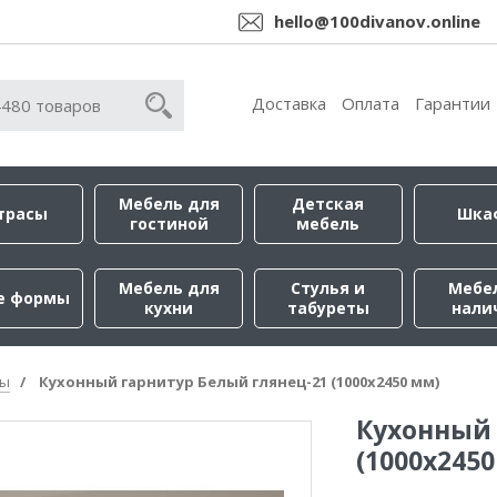
hello@100divanov.online
Доставка
Оплата
Гарантии
Мебель для
Детская
трасы
Шка
гостиной
мебель
Мебель для
Стулья и
Мебе
е формы
кухни
табуреты
нали
ры
Кухонный гарнитур Белый глянец-21 (1000х2450 мм)
Кухонный 
(1000х245