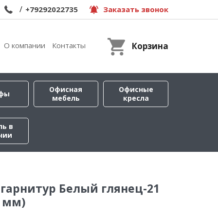
/
+79292022735
Заказать звонок
О компании
Контакты
Корзина
Офисная
Офисные
фы
мебель
кресла
ль в
чии
гарнитур Белый глянец-21
0 мм)