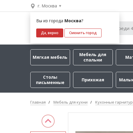
г. Москва
Вы из города
Москва
?
Да, верно
Сменить город
Мебель для
Мягкая мебель
Ма
спальни
Столы
Прихожая
Малы
письменные
Главная
Мебель для кухни
Кухонные гарниту