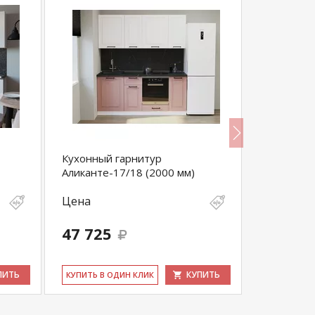
Кухонный гарнитур
Кухонный
Аликанте-17/18 (2000 мм)
Аликанте-
Цена
Цена
47 725
59 616
ПИТЬ
КУПИТЬ
КУ­ПИТЬ В ОДИН КЛИК
КУ­ПИТЬ В 