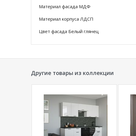
Материал фасада МДФ
Материал корпуса ЛДСП
Цвет фасада Белый глянец
Фрезеровка (Рисунок) Фаска
Цвет корпуса белый
Цвет столешницы Каспий черное золото
Другие товары из коллекции
Направляющие ящиков Направляющие скры
*Дополнительную информацию о том, как 
(1000х2450 мм)
уточняйте у нашего менедже
**Цены на официальном сайте
100диванов.
магазина
и могут отличаться от цен в розн