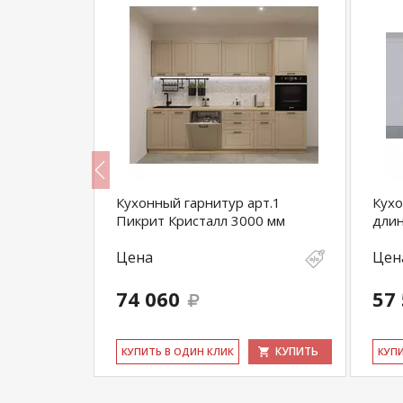
ланка-2800
Кухонный гарнитур арт.1
Кухо
Пикрит Кристалл 3000 мм
длин
Цена
Цен
74 060
57
КУПИТЬ
КУПИТЬ
КУ­ПИТЬ В ОДИН КЛИК
КУ­П