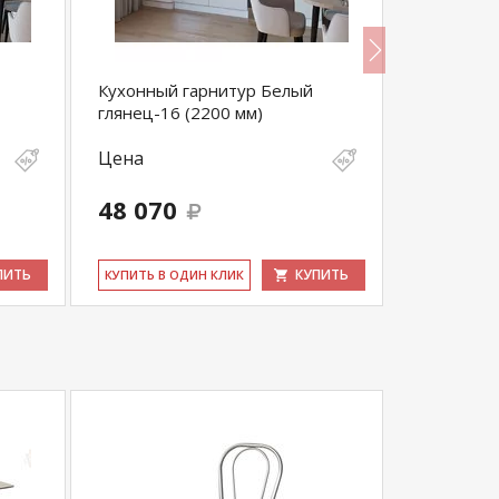
Кухонный гарнитур Белый
Кухонный
глянец-16 (2200 мм)
глянец-8 
Цена
Цена
48 070
60 375
ПИТЬ
КУПИТЬ
КУ­ПИТЬ В ОДИН КЛИК
КУ­ПИТЬ В 