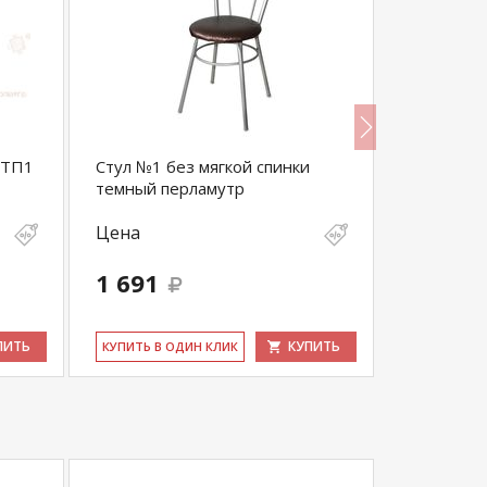
СТП1
Стул №1 без мягкой спинки
Стул Бист
темный перламутр
Цена
Цена
1 691
1 838
ПИТЬ
КУПИТЬ
КУ­ПИТЬ В ОДИН КЛИК
КУ­ПИТЬ В 