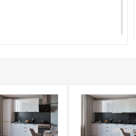
того монтажа с доводчиком
купить
Кухонный гарнитур Белый глянец-21
ра по телефону
+79292022735
.
com
действительны только для интернет-
ичных магазинах-салонах сети!