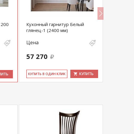
1200
Кухонный гарнитур Белый
Кухонный
глянец-1 (2400 мм)
глянец-7 
Цена
Цена
57 270
63 365
КУПИТЬ
ПИТЬ
КУ­ПИТЬ В ОДИН КЛИК
КУ­ПИТЬ В 