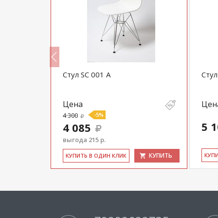
Стул SC 001 A
Стул
Цена
Цен
4 300
-5%
5 
4 085
выгода 215 р.
КУПИТЬ
КУПИТЬ
КУ­П
КУ­ПИТЬ В ОДИН КЛИК