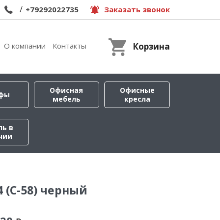
/
+79292022735
Заказать звонок
О компании
Контакты
Корзина
Офисная
Офисные
фы
мебель
кресла
ль в
чии
4 (С-58) черный