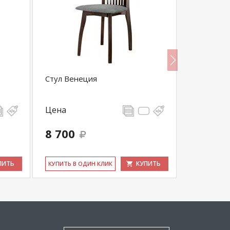
Стул Венеция
Стул "Сил
Цена
Цена
8 700
10 043
ПИТЬ
КУПИТЬ
КУ­ПИТЬ В ОДИН КЛИК
КУ­ПИТЬ В 