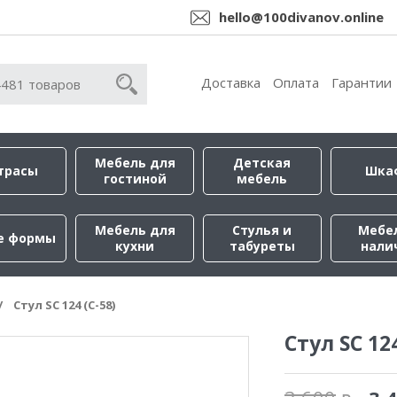
hello@100divanov.online
Доставка
Оплата
Гарантии
Мебель для
Детская
трасы
Шка
гостиной
мебель
Мебель для
Стулья и
Мебе
е формы
кухни
табуреты
нали
Стул SC 124 (С-58)
Стул SC 12