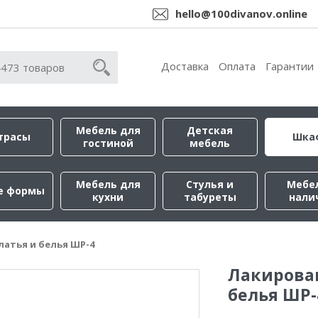
hello@100divanov.online
Доставка
Оплата
Гарантии
Мебель для
Детская
трасы
Шка
гостиной
мебель
Мебель для
Стулья и
Мебе
е формы
кухни
табуреты
нали
атья и белья ШР-4
Лакирова
белья ШР-