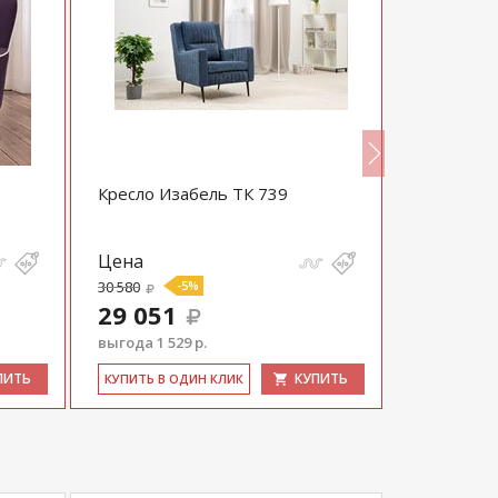
Кресло Изабель ТК 739
Кресло Ди
крестовин
Цена
Цена
30 580
-5%
90 920
29 051
выгода 1 529 р.
ПИТЬ
КУПИТЬ
КУ­ПИТЬ В 
КУ­ПИТЬ В ОДИН КЛИК