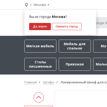
г. Москва
Вы из города
Москва
?
Да, верно
Сменить город
Мебель для
Мягкая мебель
Ма
спальни
Столы
Прихожая
Малы
письменные
Главная
Шкафы
Лакированный Шкаф для пл