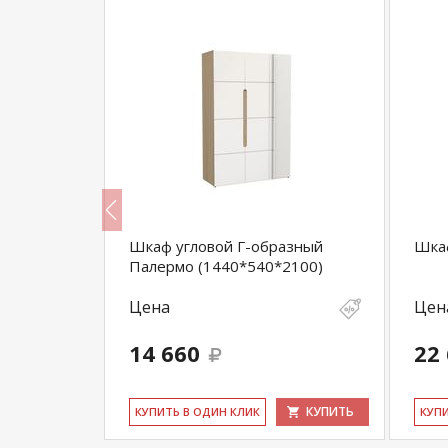
Крафт
Шкаф угловой Г-образный
Шкаф
(дсп/
Палермо (1440*540*2100)
Цена
Цен
14 660
22
КУПИТЬ
КУПИТЬ
КУ­ПИТЬ В ОДИН КЛИК
КУ­П