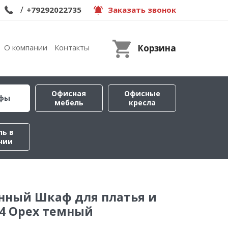
/
+79292022735
Заказать звонок
О компании
Контакты
Корзина
Офисная
Офисные
фы
мебель
кресла
ль в
чии
нный Шкаф для платья и
4 Орех темный