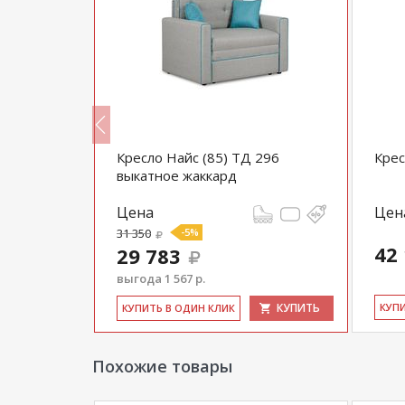
вромагнат
Кресло Найс (85) ТД 296
Крес
выкатное жаккард
Цена
Цен
31 350
-5%
42
29 783
выгода 1 567 р.
КУПИТЬ
КУПИТЬ
КУ­П
КУ­ПИТЬ В ОДИН КЛИК
Похожие товары