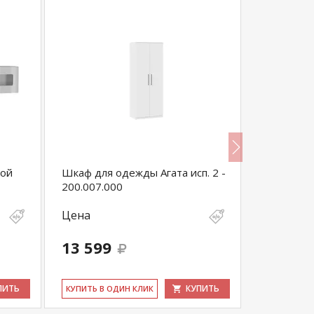
ной
Шкаф для одежды Агата исп. 2 -
Sherlock 
200.007.000
для книг
Цена
Цена
13 599
30 800
ПИТЬ
КУПИТЬ
КУ­ПИТЬ В ОДИН КЛИК
КУ­ПИТЬ В 