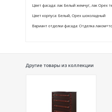
Цвет фасада: лак Белый жемчуг, лак Орех 
Цвет корпуса: Белый, Орех шоколадный
Вариант отделки фасада: Отделка лаком+т
Вариант отделки корпуса: Частично лаком
Фурнитура: Шариковые направляющие пол
*Дополнительную информацию о том, как 
Другие товары из коллекции
ШР-4
уточняйте у нашего менеджера по те
**Цены на официальном сайте
100диванов.
магазина
и могут отличаться от цен в розн