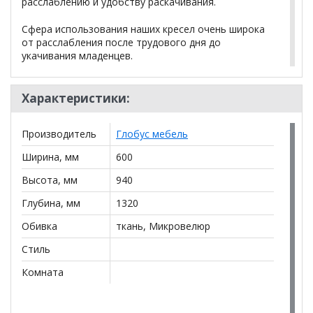
расслаблению и удобству раскачивания.
Сфера использования наших кресел очень широка
от расслабления после трудового дня до
укачивания младенцев.
Поставляется в разобранном виде, упакованное,
фурнитура в комплекте.
Характеристики:
Допустимая весовая нагрузка до 150 кг.
Производитель
Глобус мебель
Высота спинки – 720мм
Ширина, мм
600
Высота сиденья от пола – 450мм
Высота, мм
940
Глубина сиденья – 580мм
Ширина сиденья – 500мм
Глубина, мм
1320
Габариты в сложенном виде
Обивка
ткань, Микровелюр
(Д*Ш*В):
650*580*850мм
Стиль
Объем товара: 0.3м
Вес товара: 11кг
3
Комната
- ткань велюр Amigo
,
BEIGE
GREEN, COFFE, NAVY, JAWA