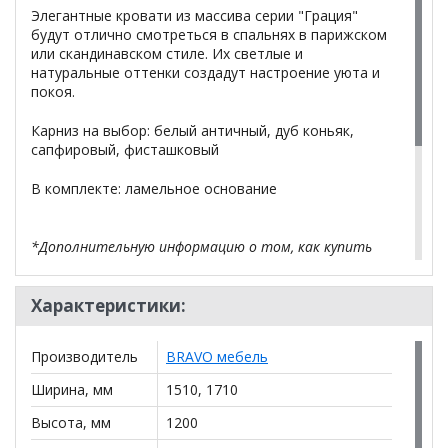
Элегантные кровати из массива серии "Грация"
будут отлично смотреться в спальнях в парижском
или скандинавском стиле. Их светлые и
натуральные оттенки создадут настроение уюта и
покоя.
Карниз на выбор: белый античный, дуб коньяк,
сапфировый, фисташковый
В комплекте: ламельное основание
*Дополнительную информацию о том, как купить
Кровать Грация-5 с карнизом и основанием
уточняйте у нашего менеджера по телефону
+79292022735
Характеристики:
.
**Цены на официальном сайте
100диванов.com
Производитель
BRAVO мебель
действительны только для интернет-магазина
и
могут отличаться от цен в розничных магазинах-
Ширина, мм
1510, 1710
салонах сети!
Высота, мм
1200