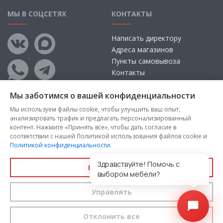
МЫ В СОЦСЕТЯХ
КОНТАКТЫ
Написать директору
Адреса магазинов
Пункты самовывоза
Контакты
Мы заботимся о вашей конфиденциальности
Мы используем файлы cookie, чтобы улучшить ваш опыт,
анализировать трафик и предлагать персонализированный
контент. Нажмите «Принять все», чтобы дать согласие в
соответствии с нашей Политикой использования файлов cookie и
Политикой конфиденциальности
.
Copyright © 2026, ООО «100 Диванов» — Все права защищены
Администрация Сайта не несет ответственности за
Здравствуйте! Помочь с
Принять все
размещаемые Пользователями материалы, их содержание,
выбором мебели?
качество.
Управлять
Вы принимаете условия
политики конфиденциальности
и
пользовательского соглашения
каждый раз, когда оставляете
свои данные в любой форме обратной связи на сайте
100диванов.com
Отклонить все