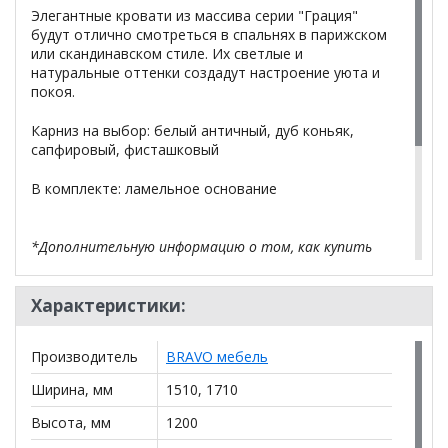
Элегантные кровати из массива серии "Грация"
будут отлично смотреться в спальнях в парижском
или скандинавском стиле. Их светлые и
натуральные оттенки создадут настроение уюта и
покоя.
Карниз на выбор: белый античный, дуб коньяк,
сапфировый, фисташковый
В комплекте: ламельное основание
*Дополнительную информацию о том, как купить
Кровать Грация-5 с карнизом и основанием
уточняйте у нашего менеджера по телефону
+79292022735
Характеристики:
.
**Цены на официальном сайте
100диванов.com
Производитель
BRAVO мебель
действительны только для интернет-магазина
и
могут отличаться от цен в розничных магазинах-
Ширина, мм
1510, 1710
салонах сети!
Высота, мм
1200