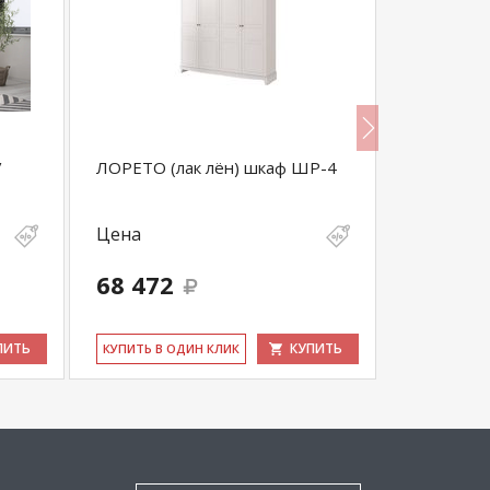
/
ЛОРЕТО (лак лён) шкаф ШР-4
Поинт тип
Цена
Цена
68 472
9 887
ПИТЬ
КУПИТЬ
КУ­ПИТЬ В ОДИН КЛИК
КУ­ПИТЬ В 