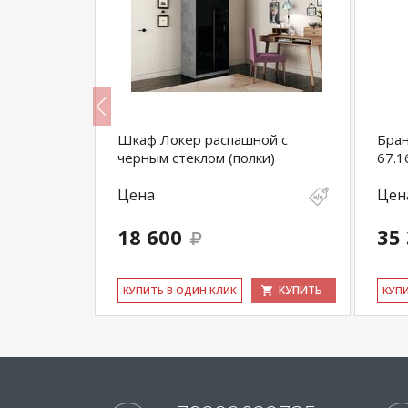
 18
Шкаф Локер распашной с
Бра
черным стеклом (полки)
67.1
Цена
Цен
18 600
35
КУПИТЬ
КУПИТЬ
КУ­ПИТЬ В ОДИН КЛИК
КУ­П