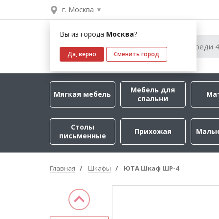
г. Москва
Вы из города
Москва
?
Да, верно
Сменить город
Мебель для
Мягкая мебель
Ма
спальни
Столы
Прихожая
Малы
письменные
Главная
Шкафы
ЮТА Шкаф ШР-4