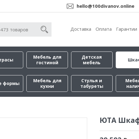
hello@100divanov.online
Доставка
Оплата
Гарантии
Мебель для
Детская
трасы
Шка
гостиной
мебель
Мебель для
Стулья и
Мебе
е формы
кухни
табуреты
нали
ЮТА Шкаф