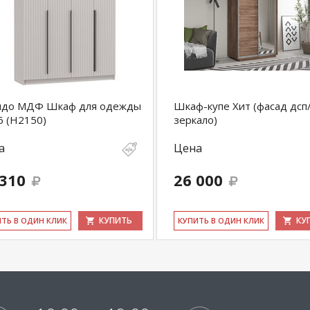
ндо МДФ Шкаф для одежды
Шкаф-купе Хит (фасад дсп
6 (Н2150)
зеркало)
а
Цена
 310
26 000
КУПИТЬ
КУ
ИТЬ В ОДИН КЛИК
КУ­ПИТЬ В ОДИН КЛИК