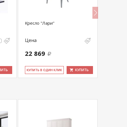
Кресло "Лари"
Кресло Че
Цена
Цена
31 900
22 869
30 305
выгода 1 59
ПИТЬ
КУПИТЬ
КУ­ПИТЬ В ОДИН КЛИК
КУ­ПИТЬ В 