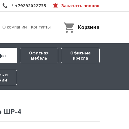
/
+79292022735
Заказать звонок
О компании
Контакты
Корзина
Офисная
Офисные
фы
мебель
кресла
ль в
чии
 ШР-4