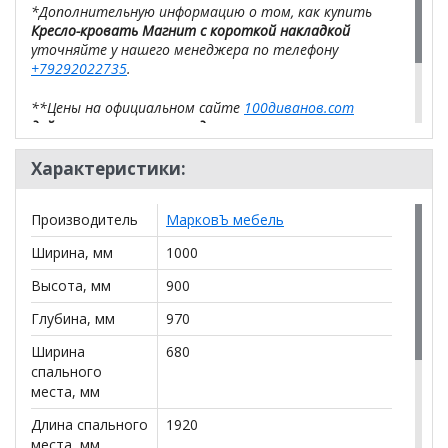
*Дополнительную информацию о том, как купить
Кресло-кровать Магнит с короткой накладкой
уточняйте у нашего менеджера по телефону
+79292022735
.
**Цены на официальном сайте
100диванов.com
действительны только для интернет-магазина
и
могут отличаться от цен в розничных магазинах-
салонах сети!
Характеристики:
Производитель
МарковЪ мебель
Ширина, мм
1000
Высота, мм
900
Глубина, мм
970
Ширина
680
спального
места, мм
Длина спального
1920
места, мм