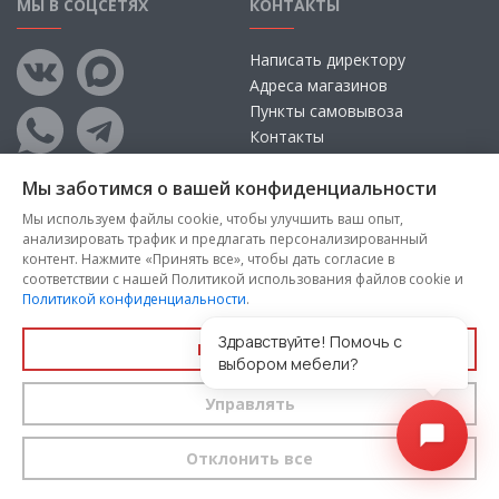
МЫ В СОЦСЕТЯХ
КОНТАКТЫ
Написать директору
Адреса магазинов
Пункты самовывоза
Контакты
Мы заботимся о вашей конфиденциальности
Мы используем файлы cookie, чтобы улучшить ваш опыт,
анализировать трафик и предлагать персонализированный
контент. Нажмите «Принять все», чтобы дать согласие в
соответствии с нашей Политикой использования файлов cookie и
Политикой конфиденциальности
.
Copyright © 2026, ООО «100 Диванов» — Все права защищены
Администрация Сайта не несет ответственности за
Здравствуйте! Помочь с
Принять все
размещаемые Пользователями материалы, их содержание,
выбором мебели?
качество.
Управлять
Вы принимаете условия
политики конфиденциальности
и
пользовательского соглашения
каждый раз, когда оставляете
свои данные в любой форме обратной связи на сайте
100диванов.com
Отклонить все