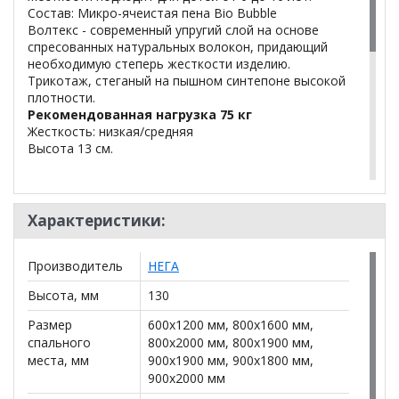
Состав: Микро-ячеистая пена Bio Bubble
Волтекс - современный упругий слой на основе
спресованных натуральных волокон, придающий
необходимую степерь жесткости изделию.
Трикотаж, стеганый на пышном синтепоне высокой
плотности.
Рекомендованная нагрузка 75 кг
Жесткость: низкая/средняя
Высота 13 см.
чехол на молнии
Характеристики:
*Дополнительную информацию о том, как купить
Матрас Dreamers Adventure (0-10 лет)
Производитель
НЕГА
разносторонний
уточняйте у нашего менеджера по
телефону
+79292022735
.
Высота, мм
130
**Цены на официальном сайте
100диванов.com
Размер
600x1200 мм, 800x1600 мм,
действительны только для интернет-магазина
и
спального
800x2000 мм, 800x1900 мм,
могут отличаться от цен в розничных магазинах-
места, мм
900x1900 мм, 900x1800 мм,
салонах сети!
900x2000 мм