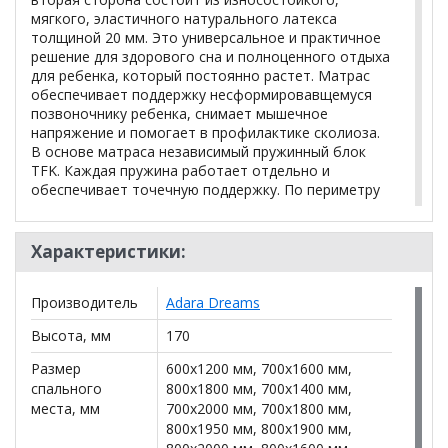
мягкого, эластичного натурального латекса
толщиной 20 мм. Это универсальное и практичное
решение для здорового сна и полноценного отдыха
для ребенка, который постоянно растет. Матрас
обеспечивает поддержку несформировавщемуся
позвоночнику ребенка, снимает мышечное
напряжение и помогает в профилактике сколиоза.
В основе матраса независимый пружинный блок
TFK. Каждая пружина работает отдельно и
обеспечивает точечную поддержку. По периметру
матрас изготовлен из прочного пенополиуретана
выдерживает высокие нагрузки на край матраса,
позволяет задействовать всю его площадь для сна
Характеристики:
и игр.
Производитель
Adara Dreams
Рекомендации:
Высота, мм
170
На стандартный вес
Для подростков
Размер
600x1200 мм, 700x1600 мм,
Для спортсменов
спального
800x1800 мм, 700x1400 мм,
места, мм
700x2000 мм, 700x1800 мм,
Детский
800x1950 мм, 800x1900 мм,