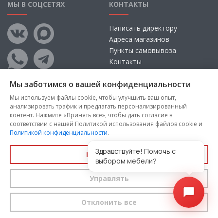
МЫ В СОЦСЕТЯХ
КОНТАКТЫ
Написать директору
Адреса магазинов
Пункты самовывоза
Контакты
Мы заботимся о вашей конфиденциальности
Мы используем файлы cookie, чтобы улучшить ваш опыт,
анализировать трафик и предлагать персонализированный
контент. Нажмите «Принять все», чтобы дать согласие в
соответствии с нашей Политикой использования файлов cookie и
Политикой конфиденциальности
.
Copyright © 2026, ООО «100 Диванов» — Все права защищены
Администрация Сайта не несет ответственности за
Здравствуйте! Помочь с
Принять все
размещаемые Пользователями материалы, их содержание,
выбором мебели?
качество.
Управлять
Вы принимаете условия
политики конфиденциальности
и
пользовательского соглашения
каждый раз, когда оставляете
свои данные в любой форме обратной связи на сайте
100диванов.com
Отклонить все