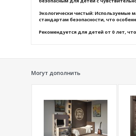
безопасным для детей с чувствительн
Экологически чистый:
Используемые м
стандартам безопасности, что особенн
Рекомендуется для детей от 0 лет
, чт
новорожденных и малышей.
Степень комфортности:
Средняя жестк
между поддержкой и комфортом.
Рекомендуемый вес на одно спальное 
Могут дополнить
большинства детей.
Высота матраса
10 см, что обеспечив
Чехол.
Изготовлен из стеганой бязи н
дополнительную мягкость и уют.
Матрас детский
Foam Kid's
— это досту
вашему ребенку спать крепко и спокой