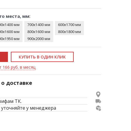
го места, мм:
00x1400 мм
700x1400 мм
600x1700 мм
00x1600 мм
800x1600 мм
800x1800 мм
00x1950 мм
900x2000 мм
КУПИТЬ В ОДИН КЛИК
т 166 руб. в месяц
о доставке
рифам ТК.
 уточняйте у менеджера