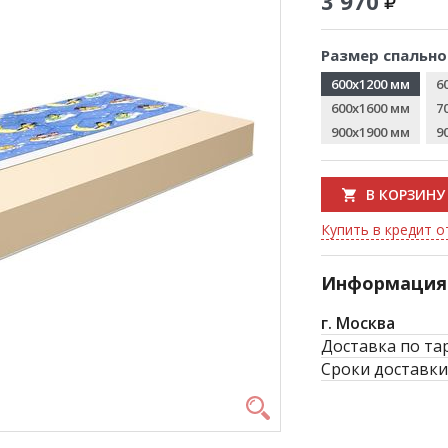
3 970
Размер спально
600x1200 мм
6
600x1600 мм
7
900x1900 мм
9
В КОРЗИНУ
Купить в кредит о
Информация 
г. Москва
Доставка по та
Сроки доставки