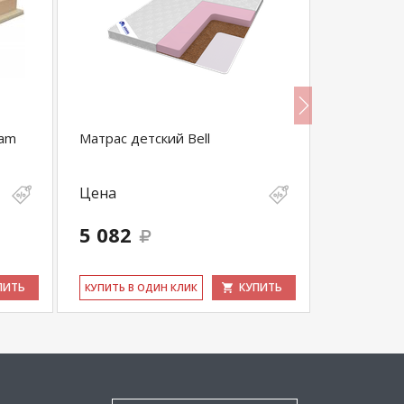
eam
Матрас детский Bell
Матрас де
Цена
Цена
5 082
5 025
ПИТЬ
КУПИТЬ
КУ­ПИТЬ В ОДИН КЛИК
КУ­ПИТЬ В 