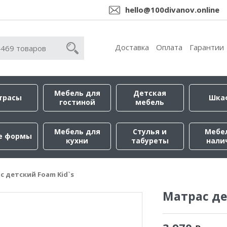
hello@100divanov.online
Доставка
Оплата
Гарантии
Мебель для
Детская
трасы
Шка
гостиной
мебель
Мебель для
Стулья и
Мебе
е формы
кухни
табуреты
нали
с детский Foam Kid`s
Матрас де