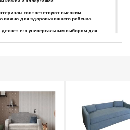
ой кожей и аллергиями.
атериалы соответствуют высоким
о важно для здоровья вашего ребенка.
о делает его универсальным выбором для
ость (3) обеспечивает оптимальный баланс
место:
до 70 кг, что подходит для
ает достаточную поддержку и комфорт.
а хлопковом ватине, что добавляет
пная и надежная модель,которая поможет
но, обеспечивая здоровый и комфортный сон.