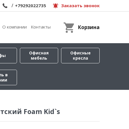
/
+79292022735
Заказать звонок
О компании
Контакты
Корзина
Офисная
Офисные
фы
мебель
кресла
ль в
чии
тский Foam Kid`s