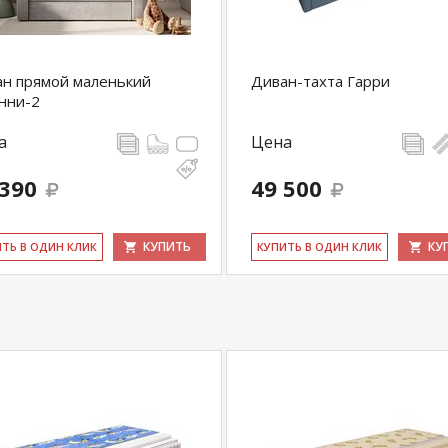
оаллергенной ткани прекрасно подходит для
оляет стирать чехол в стиральной машине.
н прямой маленький
Диван-тахта Гарри
купить
Матрас детский Foam Kid`s
уточняйте у
нни-2
5
.
а
Цена
com
действительны только для интернет-
ичных магазинах-салонах сети!
 390
49 500
КУПИТЬ
КУ
ИТЬ В ОДИН КЛИК
КУ­ПИТЬ В ОДИН КЛИК