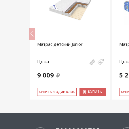
enture (0-
Матрас детский Junior
Матр
ний
Цена
Цен
9 009
5 
КУПИТЬ
КУПИТЬ
КУ­ПИТЬ В ОДИН КЛИК
КУ­П