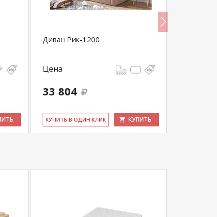
Диван Рик-1200
Прямой д
Юность е
Цена
Цена
33 804
25 950
ПИТЬ
КУПИТЬ
КУ­ПИТЬ В ОДИН КЛИК
КУ­ПИТЬ В 