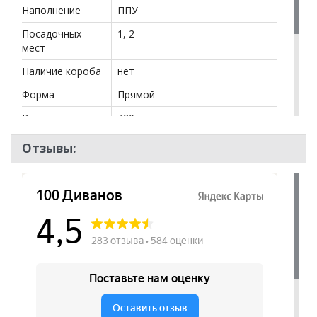
Наполнение
ППУ
Посадочных
1, 2
мест
Наличие короба
нет
Форма
Прямой
Высота
420
посадочного
места, мм
Отзывы:
Бренд
Proffix
Стиль
Современный
Комната
Кабинет/Офис