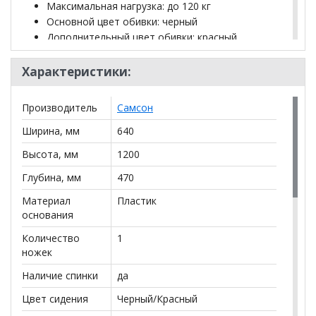
Максимальная нагрузка: до 120 кг
Основной цвет обивки: черный
Дополнительный цвет обивки: красный
Тип механизма качания: "топ-ган" качание с
регулировкой под вес и фиксацией в 1
Характеристики:
положении
Крестовина (пятилучие): пластик
Производитель
Самсон
Подлокотники: металл с накладками
Минимальная высота кресла: 1200 мм
Ширина, мм
640
Максимальная высота кресла: 1300 мм
Высота, мм
1200
Ширина кресла: 640 мм
Минимальная высота до сиденья: 470 мм
Глубина, мм
470
Максимальная высота до сиденья: 570 мм
Материал
Пластик
Сиденье ширина: 510 мм
основания
Сиденье глубина: 470 мм
Спинка ширина: 540 мм
Количество
1
Спинка высота: 750 мм
ножек
Требует сборки: да
Наличие спинки
да
Вес: 17.0000 кг.
3
Объем: 0.1643 м
.
Цвет сидения
Черный/Красный