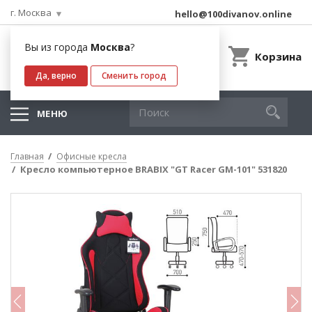
г. Москва
hello@100divanov.online
Вы из города
Москва
?
Корзина
Да, верно
Сменить город
МЕНЮ
Главная
Офисные кресла
Кресло компьютерное BRABIX "GT Racer GM-101" 531820