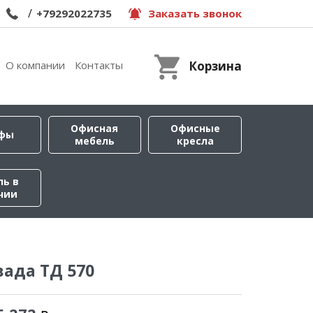
/
+79292022735
Заказать звонок
О компании
Контакты
Корзина
Офисная
Офисные
фы
мебель
кресла
ль в
чии
ада ТД 570