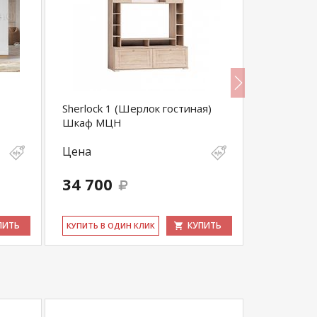
Sherlock 1 (Шерлок гостиная)
Гостиная 
Шкаф МЦН
Белый
Цена
Цена
34 700
13 536
ПИТЬ
КУПИТЬ
КУ­ПИТЬ В ОДИН КЛИК
КУ­ПИТЬ В 