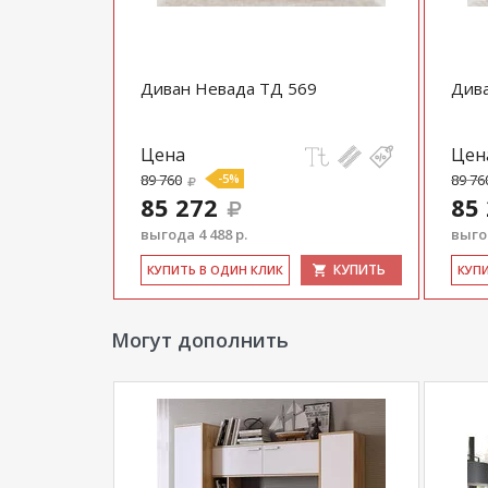
Диван Невада ТД 569
Див
Цена
Цен
89 760
-5%
89 76
85 272
85
выгода 4 488 р.
выгод
КУПИТЬ
КУ­ПИТЬ В ОДИН КЛИК
КУ­П
Могут дополнить