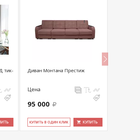
Д тик-
Диван Монтана Престиж
Диван ДЕН
оттоманк
Цена
Цена
95 000
149 77
ПИТЬ
КУПИТЬ
КУ­ПИТЬ В ОДИН КЛИК
КУ­ПИТЬ В 