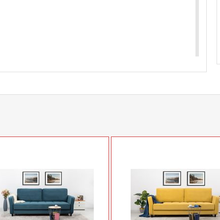
а диван
купить
Диван Невада ТД 570
уточняйте у нашего
com
действительны только для интернет-
ичных магазинах-салонах сети!