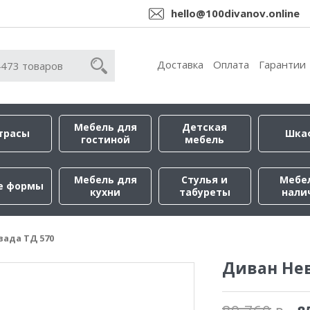
hello@100divanov.online
Доставка
Оплата
Гарантии
Мебель для
Детская
трасы
Шка
гостиной
мебель
Мебель для
Стулья и
Мебе
е формы
кухни
табуреты
нали
вада ТД 570
Диван Нев