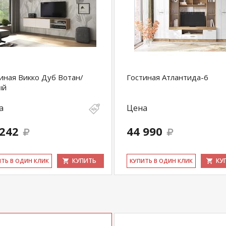
иная Викко Дуб Вотан/
Гостиная Атлантида-6
ый
а
Цена
 242
44 990
КУПИТЬ
КУ
ИТЬ В ОДИН КЛИК
КУ­ПИТЬ В ОДИН КЛИК