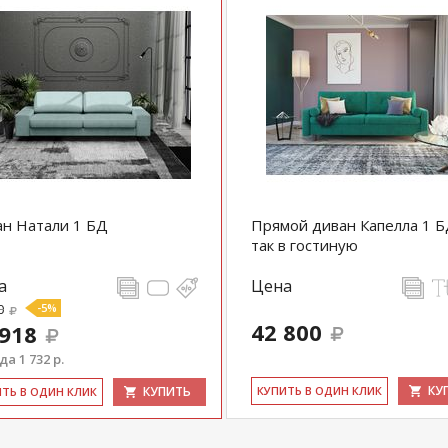
н Натали 1 БД
Прямой диван Капелла 1 Б
так в гостиную
а
Цена
0
-5%
42 800
 918
а 1 732 р.
КУ
КУПИТЬ
КУ­ПИТЬ В ОДИН КЛИК
ИТЬ В ОДИН КЛИК