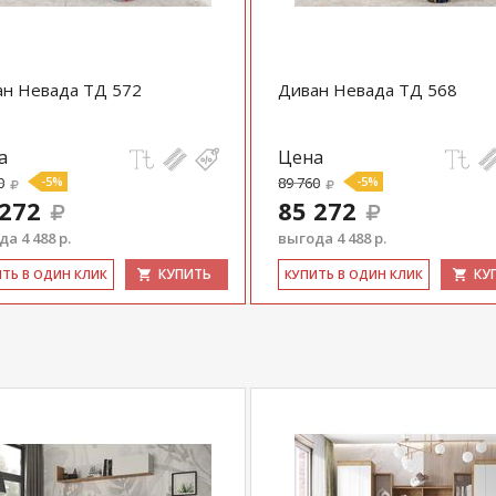
ан Невада ТД 572
Диван Невада ТД 568
а
Цена
0
-5%
89 760
-5%
 272
85 272
а 4 488 р.
выгода 4 488 р.
КУПИТЬ
КУ
ИТЬ В ОДИН КЛИК
КУ­ПИТЬ В ОДИН КЛИК