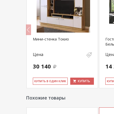
сна белая/
Мини-стенка Токио
Гост
Бел
Цена
Цен
30 140
14
КУПИТЬ
КУПИТЬ
КУ­ПИТЬ В ОДИН КЛИК
КУ­П
Похожие товары