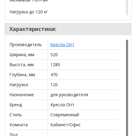
Нагрузка до 120 кг
Характеристики:
*Дополнительную информацию о том, как купить
Кресло Гармония велюр
уточняйте у нашего
менеджера по телефону
+79292022735
.
Производитель
Кресла Опт
**Цены на официальном сайте
100диванов.com
Ширина, мм
520
действительны только для интернет-магазина
и
могут отличаться от цен в розничных магазинах-
Высота, мм
1280
салонах сети!
Глубина, мм
470
Нагрузка
120
Назначение
для руководителя
Бренд
Кресла Опт
Стиль
Современный
Комната
Кабинет/Офис
Пол