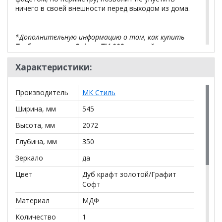
ничего в своей внешности перед выходом из дома.
*Дополнительную информацию о том, как купить
Тумба с зеркалом Сафари ТМ-002
уточняйте у
нашего менеджера по телефону
+79292022735
.
Характеристики:
**Цены на официальном сайте
100диванов.com
действительны только для интернет-магазина
и
Производитель
МК Стиль
могут отличаться от цен в розничных магазинах-
салонах сети!
Ширина, мм
545
Высота, мм
2072
Глубина, мм
350
Зеркало
да
Цвет
Дуб крафт золотой/Графит
Софт
Материал
МДФ
Количество
1