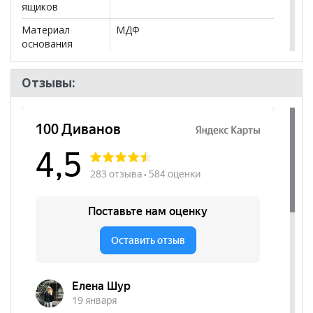
ящиков
Материал
МДФ
основания
Форма
Прямоугольник
Отзывы:
Угловой
нет
Тумба
да
Ящики
да
Фасад
МДФ
Модульный
да
Количество
1
дверей
Бренд
Стиль
Стиль
Лофт, Хай-Тек, Современный
Комната
Прихожая
Пол