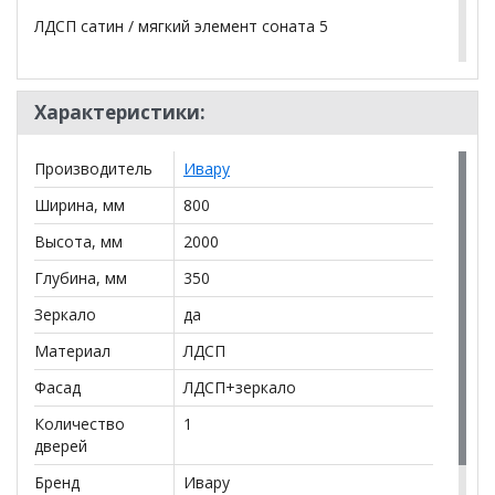
ЛДСП сатин / мягкий элемент соната 5
*Дополнительную информацию о том, как купить
Характеристики:
Прихожая Ольга Сатин 1
уточняйте у нашего
менеджера по телефону
+79292022735
.
Производитель
Ивару
**Цены на официальном сайте
100диванов.com
действительны только для интернет-магазина
и
Ширина, мм
800
могут отличаться от цен в розничных магазинах-
салонах сети!
Высота, мм
2000
Глубина, мм
350
Зеркало
да
Материал
ЛДСП
Фасад
ЛДСП+зеркало
Количество
1
дверей
Бренд
Ивару