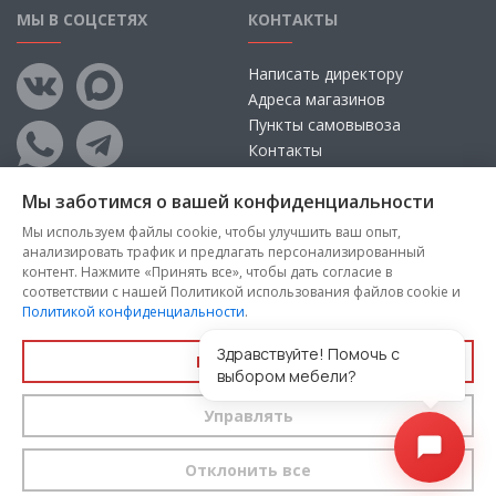
МЫ В СОЦСЕТЯХ
КОНТАКТЫ
Написать директору
Адреса магазинов
Пункты самовывоза
Контакты
Мы заботимся о вашей конфиденциальности
Мы используем файлы cookie, чтобы улучшить ваш опыт,
анализировать трафик и предлагать персонализированный
контент. Нажмите «Принять все», чтобы дать согласие в
соответствии с нашей Политикой использования файлов cookie и
Политикой конфиденциальности
.
Copyright © 2026, ООО «100 Диванов» — Все права защищены
Администрация Сайта не несет ответственности за
Здравствуйте! Помочь с
Принять все
размещаемые Пользователями материалы, их содержание,
выбором мебели?
качество.
Управлять
Вы принимаете условия
политики конфиденциальности
и
пользовательского соглашения
каждый раз, когда оставляете
свои данные в любой форме обратной связи на сайте
100диванов.com
Отклонить все