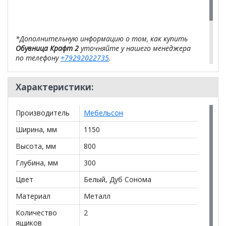
*Дополнительную информацию о том, как купить
Обувница Крафт 2
уточняйте у нашего менеджера
по телефону
+79292022735
.
**Цены на официальном сайте
100диванов.com
Характеристики:
действительны только для интернет-магазина
и
могут отличаться от цен в розничных магазинах-
салонах сети!
Производитель
Мебельсон
Ширина, мм
1150
Высота, мм
800
Глубина, мм
300
Цвет
Белый, Дуб Сонома
Материал
Металл
Количество
2
ящиков