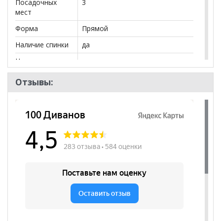
Посадочных
3
мест
Форма
Прямой
Наличие спинки
да
Наличие
нет
подлокотников
Отзывы:
Съёмный чехол
нет
Декоративные
нет
подушки
Бренд
100 Диванов
Стиль
Классический
Комната
Кабинет/Офис