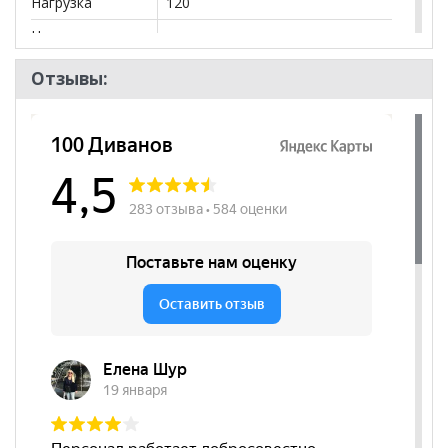
Нагрузка
120
Назначение
для руководителя
Высота
520
Отзывы:
посадочного
места, мм
Наличие
да
подлокотников
Регулировка по
да
высоте
Регулировка
да
наклона спинки
Цвет основания
Черный
Материал
Ткань
сиденья
Бренд
Тайпит
Стиль
Современный