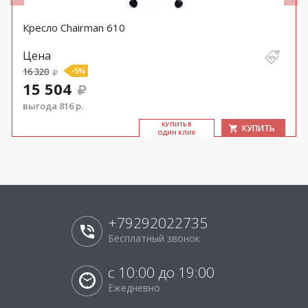
Кресло Chairman 610
Цена
16 320
-5%
15 504
выгода 816 р.
КУ­ПИТЬ В
КУПИТЬ
ОДИН КЛИК
+79292022735
Бесплатный звонок
с 10:00 до 19:00
Ежедневно