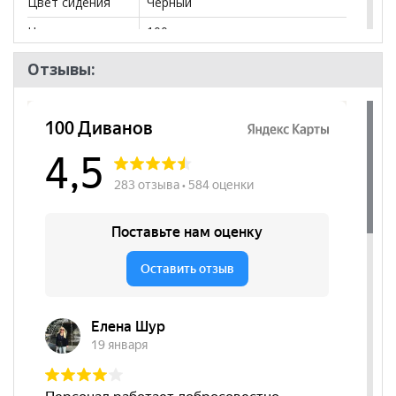
Цвет сидения
Черный
Нагрузка
100
Назначение
для посетителя
Отзывы:
Высота
510
посадочного
места, мм
Наличие
да
подлокотников
Регулировка по
нет
высоте
Регулировка
нет
наклона спинки
Цвет основания
Черный
Материал
Эко-кожа
сиденья
Бренд
Тайпит