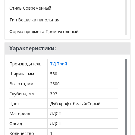
Стиль Современный
Тип Вешалка напольная
Форма предмета Прямоугольный.
Материалы
Характеристики:
Материал каркаса ЛДСП
Материал кромки каркаса ПВХ
Производитель
ТД ТриЯ
Материал ручек Металл
Ширина, мм
550
Высота, мм
2300
Материал фасада ЛДСП.
Глубина, мм
397
*Дополнительную информацию о том, как купить
Цвет
Дуб крафт белый/Серый
Вешалка комбинированная Агата - 300.004.000
уточняйте у нашего менеджера по телефону
Материал
ЛДСП
+79292022735
.
Фасад
ЛДСП
**Цены на официальном сайте
100диванов.com
Количество
1