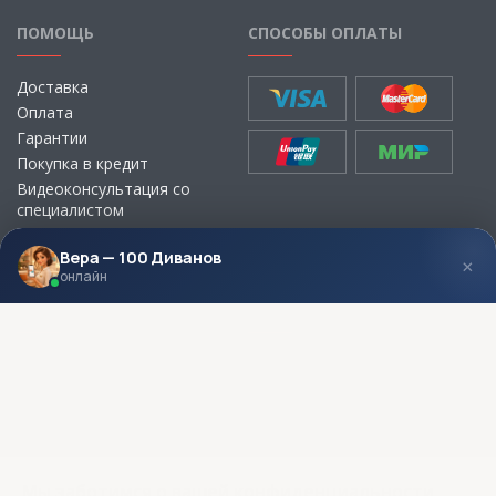
ПОМОЩЬ
СПОСОБЫ ОПЛАТЫ
Доставка
Оплата
Гарантии
Покупка в кредит
Видеоконсультация со
специалистом
Выбор ткани для мебели без
визита в магазин
Вера — 100 Диванов
×
онлайн
МЫ В СОЦСЕТЯХ
КОНТАКТЫ
Написать директору
Адреса магазинов
Пункты самовывоза
Контакты
Мы заботимся о вашей конфиденциальности