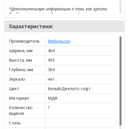
*Дополнительную информацию о том, как купить
Тумба прикроватная Белла
уточняйте у нашего
менеджера по телефону
+79292022735
.
Характеристики:
**Цены на официальном сайте
100диванов.com
действительны только для интернет-магазина
и
Производитель
Мебельсон
могут отличаться от цен в розничных магазинах-
салонах сети!
Ширина, мм
404
Высота, мм
455
Глубина, мм
364
Зеркало
нет
Цвет
Белый/Джелато софт
Материал
МДФ
Количество
1
ящиков
Стиль