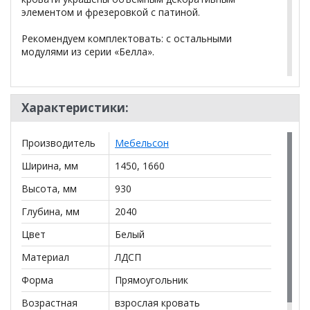
элементом и фрезеровкой с патиной.
Рекомендуем комплектовать: с остальными
модулями из серии «Белла».
*Дополнительную информацию о том, как купить
Кровать Белла
уточняйте у нашего менеджера по
Характеристики:
телефону
+79292022735
.
Производитель
Мебельсон
**Цены на официальном сайте
100диванов.com
действительны только для интернет-магазина
и
Ширина, мм
1450, 1660
могут отличаться от цен в розничных магазинах-
салонах сети!
Высота, мм
930
Глубина, мм
2040
Цвет
Белый
Материал
ЛДСП
Форма
Прямоугольник
Возрастная
взрослая кровать