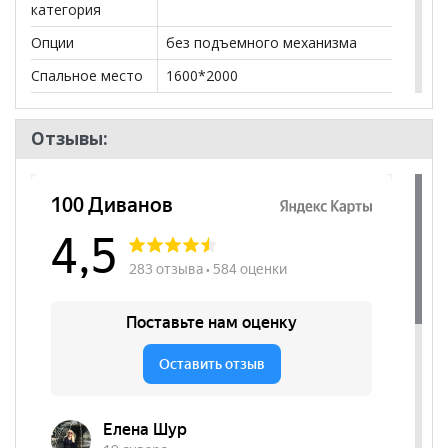
категория
Опции
без подъемного механизма
Спальное место
1600*2000
Бренд
Мебельсон
Отзывы:
Стиль
Классический
Комната
Спальня
Пол