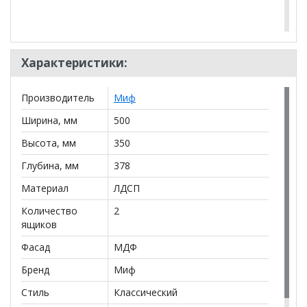
*Дополнительную информацию о том, как купить
Тумбы Престиж-1 графит (2 шт.)
уточняйте у
Характеристики:
нашего менеджера по телефону
+79292022735
.
**Цены на официальном сайте
100диванов.com
Производитель
Миф
действительны только для интернет-магазина
и
могут отличаться от цен в розничных магазинах-
Ширина, мм
500
салонах сети!
Высота, мм
350
Глубина, мм
378
Материал
ЛДСП
Количество
2
ящиков
Фасад
МДФ
Бренд
Миф
Стиль
Классический