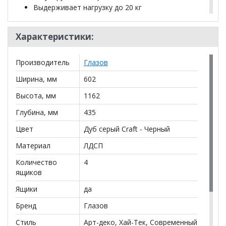
Выдерживает нагрузку до 20 кг
Ящик открывается за свес
Выдвижные ящики на шариковых
Характеристики:
направляющих
Производитель
Глазов
*Дополнительную информацию о том, как купить
OSLO 6 Комод
уточняйте у нашего менеджера по
Ширина, мм
602
телефону
+79292022735
.
Высота, мм
1162
**Цены на официальном сайте
100диванов.com
Глубина, мм
435
действительны только для интернет-магазина
и
могут отличаться от цен в розничных магазинах-
Цвет
Дуб серый Craft - Черный
салонах сети!
Материал
ЛДСП
Количество
4
ящиков
Ящики
да
Бренд
Глазов
Стиль
Арт-деко, Хай-Тек, Современный