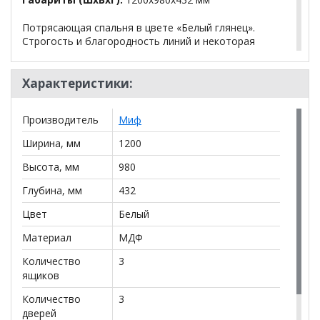
Потрясающая спальня в цвете «Белый глянец».
Строгость и благородность линий и некоторая
холодность в дизайне позволяют спальне
роскошно смотреться в любом помещении.
Характеристики:
*Дополнительную информацию о том, как купить
Производитель
Миф
Нэнси New Комод
уточняйте у нашего менеджера по
телефону
+79292022735
.
Ширина, мм
1200
**Цены на официальном сайте
100диванов.com
Высота, мм
980
действительны только для интернет-магазина
и
Глубина, мм
432
могут отличаться от цен в розничных магазинах-
салонах сети!
Цвет
Белый
Материал
МДФ
Количество
3
ящиков
Количество
3
дверей