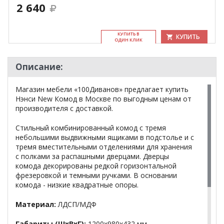
2 640
КУ­ПИТЬ В
КУПИТЬ
ОДИН КЛИК
Описание:
Магазин мебели «100Диванов» предлагает купить
Нэнси New Комод в Москве по выгодным ценам от
производителя с доставкой.
Стильный комбинированный комод с тремя
небольшими выдвижными ящиками в подстолье и с
тремя вместительными отделениями для хранения
с полками за распашными дверцами. Дверцы
комода декорированы редкой горизонтальной
фрезеровкой и темными ручками. В основании
комода - низкие квадратные опоры.
Материал:
ЛДСП/МДФ
Габариты (ШхВхГ):
1200х980х432 мм