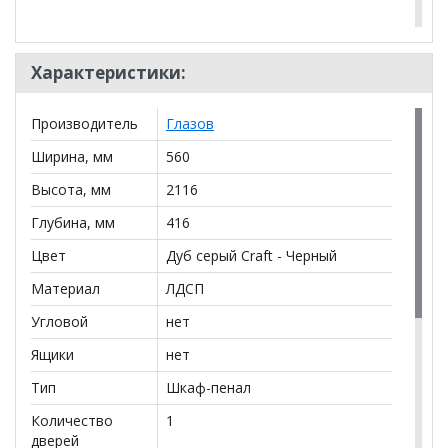
Характеристики:
*Дополнительную информацию о том, как купить
OSLO 8 Шкаф для одежды и белья
уточняйте у
нашего менеджера по телефону
+79292022735
.
Производитель
Глазов
**Цены на официальном сайте
Ширина, мм
560
100диванов.com
действительны только для интернет-магазина
и
Высота, мм
2116
могут отличаться от цен в розничных магазинах-
салонах сети!
Глубина, мм
416
Цвет
Дуб серый Craft - Черный
Материал
ЛДСП
Угловой
нет
Ящики
нет
Тип
Шкаф-пенал
Количество
1
дверей