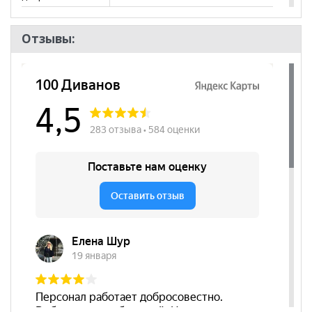
Количество
4
полок
Отзывы:
Штанга
нет
Бренд
Глазов
Стиль
Современный
Комната
Прихожая, Гостиная, Спальня
Пол