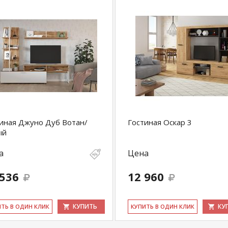
иная Джуно Дуб Вотан/
Гостиная Оскар 3
ый
купить
Прямой диван Дамаск ТД 210 тик-так
а
Цена
у
+79292022735
.
 536
12 960
com
действительны только для интернет-
ичных магазинах-салонах сети!
КУПИТЬ
КУ
ИТЬ В ОДИН КЛИК
КУ­ПИТЬ В ОДИН КЛИК