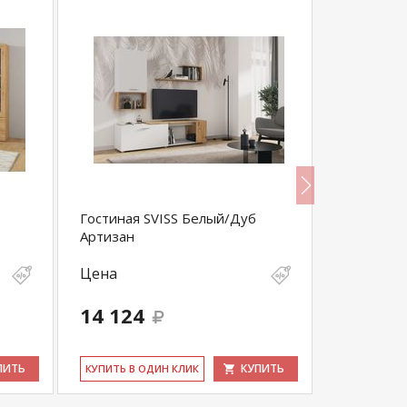
Гостиная SVISS Белый/Дуб
Гостиная 
Артизан
Цена
Цена
14 124
30 360
ПИТЬ
КУПИТЬ
КУ­ПИТЬ В ОДИН КЛИК
КУ­ПИТЬ В 