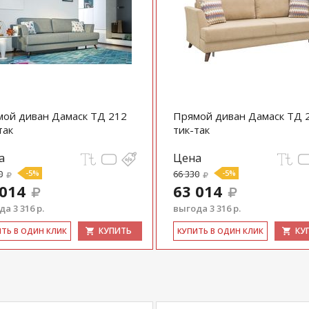
тру (2 отделения) размер отделения (Д x Ш,
ой диван Дамаск ТД 212
Прямой диван Дамаск ТД 
так
тик-так
П,ЛДСП,ДВПо
а
Цена
0
-5%
66 330
-5%
пружин "змейка"
 014
63 014
а 3 316 р.
выгода 3 316 р.
КУПИТЬ
КУ
ИТЬ В ОДИН КЛИК
КУ­ПИТЬ В ОДИН КЛИК
но «шарики»