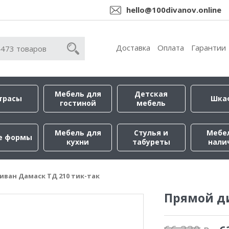
hello@100divanov.online
Доставка
Оплата
Гарантии
Мебель для
Детская
трасы
Шка
гостиной
мебель
Мебель для
Стулья и
Мебе
е формы
кухни
табуреты
нали
иван Дамаск ТД 210 тик-так
Прямой ди