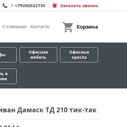
/
+79292022735
Заказать звонок
О компании
Контакты
Корзина
Офисная
Офисные
фы
мебель
кресла
ль в
чии
ван Дамаск ТД 210 тик-так