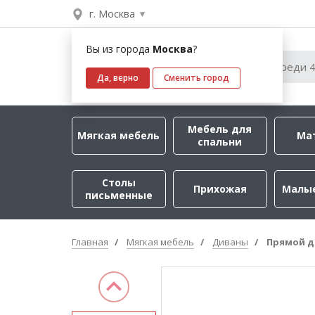
г. Москва
Вы из города
Москва
?
Да, верно
Сменить город
Мебель для
Мягкая мебель
Ма
спальни
Столы
Прихожая
Малы
письменные
Главная
Мягкая мебель
Диваны
Прямой д