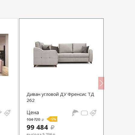
Диван угловой ДУ Френсис ТД
Диван угл
262
Комбо-2 
Цена
Цена
104 720
-5%
59 150
99 484
выгода 5 236 р.