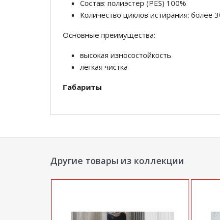
Состав: полиэстер (PES) 100%
Количество циклов истирания: более 3
Основные преимущества:
высокая износостойкость
легкая чистка
Габариты
сложенный (Д x Г х В, мм): 2220 x 950 x 860
спальное место (Д x Ш, мм): 1910 x 1370
высота посадки (мм): 450
Другие товары из коллекции
глубина сиденья (мм): 520
высота спинки (мм): 410
максимально допустимая нагрузка: 80 кг на
место