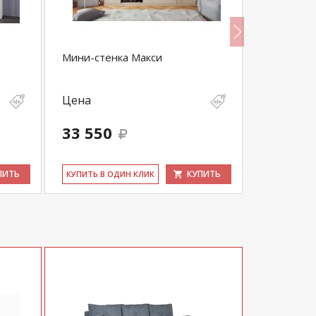
Мини-стенка Макси
Гостиная 
венге)
Цена
Цена
33 550
9 570
ПИТЬ
КУПИТЬ
КУ­ПИТЬ В ОДИН КЛИК
КУ­ПИТЬ В 