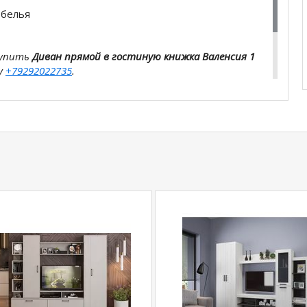
 белья
купить
Диван прямой в гостиную книжка Валенсия 1
у
+79292022735
.
com
действительны только для интернет-
ичных магазинах-салонах сети!