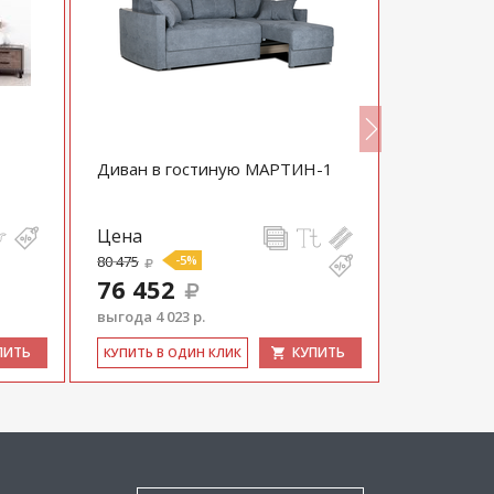
Диван в гостиную МАРТИН-1
Диван Ма
Цена
Цена
80 475
-5%
71 500
76 452
64 350
выгода 4 023 р.
выгода 7 15
ПИТЬ
КУПИТЬ
КУ­ПИТЬ В ОДИН КЛИК
КУ­ПИТЬ В 