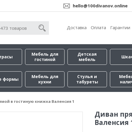
hello@100divanov.online
Доставка
Оплата
Гарантии
Мебель для
Детская
трасы
Шка
гостиной
мебель
Мебель для
Стулья и
Мебе
е формы
кухни
табуреты
нали
ямой в гостиную книжка Валенсия 1
Диван пр
Валенсия 