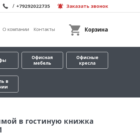
/
+79292022735
Заказать звонок
О компании
Контакты
Корзина
Офисная
Офисные
фы
мебель
кресла
ль в
чии
ямой в гостиную книжка
1