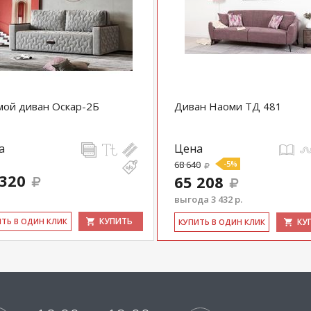
ой диван Оскар-2Б
Диван Наоми ТД 481
а
Цена
68 640
-5%
 320
65 208
выгода 3 432 р.
КУПИТЬ
ИТЬ В ОДИН КЛИК
КУ
КУ­ПИТЬ В ОДИН КЛИК