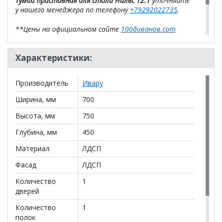
Тумба приставная для стола Нильс 12.1
уточняйте
у нашего менеджера по телефону
+79292022735
.
**Цены на официальном сайте
100диванов.com
действительны только для интернет-магазина
и
могут отличаться от цен в розничных магазинах-
Характеристики:
салонах сети!
Производитель
Ивару
Ширина, мм
700
Высота, мм
750
Глубина, мм
450
Материал
ЛДСП
Фасад
ЛДСП
Количество
1
дверей
Количество
1
полок