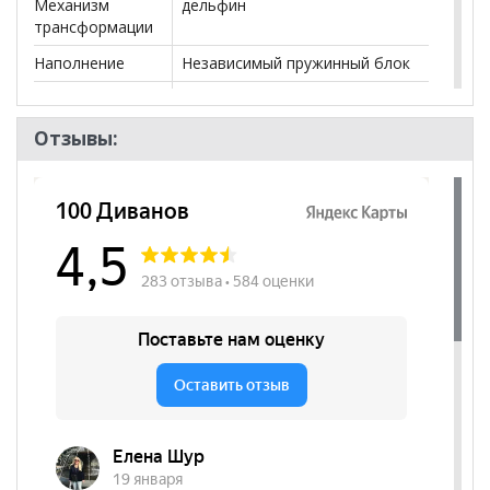
Механизм
дельфин
трансформации
Наполнение
Независимый пружинный блок
Наличие короба
да
Форма
Угловой
Отзывы:
Высота
460
посадочного
места, мм
Стиль
Современный
Комната
Гостиная