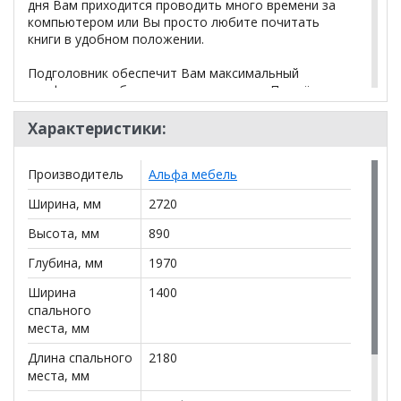
дня Вам приходится проводить много времени за
компьютером или Вы просто любите почитать
книги в удобном положении.
Подголовник обеспечит Вам максимальный
комфорт и удобство во время отдыха. Подъёмное
изголовье может быть зафиксировано в различных
положениях, подстраиваясь под анатомию Вашего
Характеристики:
тела.
Производитель
Альфа мебель
Сама по себе мягкая мебель "Полярис 5" выглядит
основательно и самодостаточно. Прямые формы и
Ширина, мм
2720
четкость линий добавят стиль в любой
современный интерьер.
Высота, мм
890
Глубина, мм
1970
*Дополнительную информацию о том, как купить
Ширина
1400
Диван Полярис 5 ДУ (сектор)
уточняйте у нашего
спального
менеджера по телефону
+79292022735
.
места, мм
**Цены на официальном сайте
100диванов.com
Длина спального
2180
действительны только для интернет-магазина
и
места, мм
могут отличаться от цен в розничных магазинах-
салонах сети!