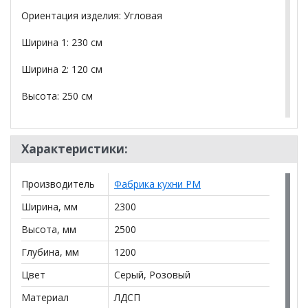
Ориентация изделия: Угловая
Ширина 1: 230 см
Ширина 2: 120 см
Высота: 250 см
Глубина: 60 см
Характеристики:
Материал фасада: МДФ
Материал корпуса: ЛДСП
Производитель
Фабрика кухни РМ
Аликанте 9: Цвет фасада: Шарли Pink, Шарли белый,
Ширина, мм
2300
корпус Серый, столешница 28мм: Каспий черный
Высота, мм
2500
Аликанте 10: Цвет фасада: Чесура светлая, Чесура
Глубина, мм
1200
темная, корпус Дуб сонома, столешница 28мм Дуб
сонома
Цвет
Серый, Розовый
Материал
ЛДСП