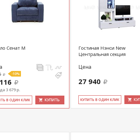
ло Сенат М
Гостиная Нэнси New
Центральная секция
а
Цена
5
-10%
27 940
 116
а 3 679 р.
КУ
КУПИТЬ
КУ­ПИТЬ В ОДИН КЛИК
ИТЬ В ОДИН КЛИК