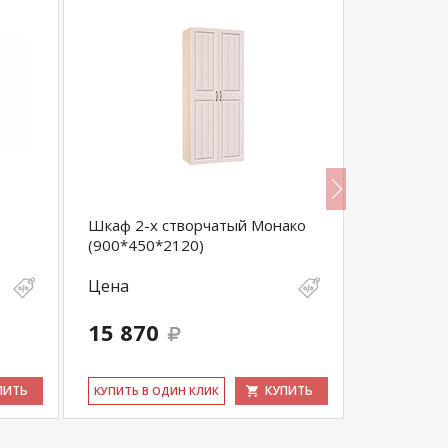
Шкаф 2-х створчатый Монако
Шкаф 4-х
(900*450*2120)
Цена
Цена
15 870
38 900
ПИТЬ
КУПИТЬ
КУ­ПИТЬ В ОДИН КЛИК
КУ­ПИТЬ В 