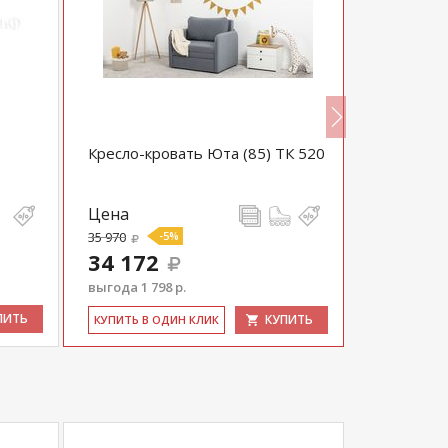
Кресло-кровать Юта (85) ТК 520
Кресло Ос
Цена
Цена
35 970
-5%
18 000
34 172
выгода 1 798 р.
ПИТЬ
КУПИТЬ
КУ­ПИТЬ В 
КУ­ПИТЬ В ОДИН КЛИК