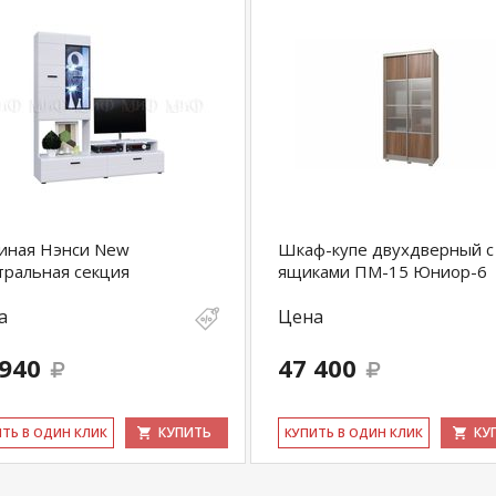
иная Нэнси New
Шкаф-купе двухдверный с
ральная секция
ящиками ПМ-15 Юниор-6
а
Цена
 940
47 400
КУПИТЬ
КУ
ИТЬ В ОДИН КЛИК
КУ­ПИТЬ В ОДИН КЛИК