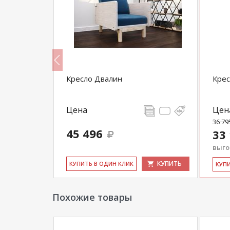
Кресло Двалин
Крес
Цена
Цен
36 79
45 496
33
выгод
КУПИТЬ
КУПИТЬ
КУ­ПИТЬ В ОДИН КЛИК
КУ­П
Похожие товары