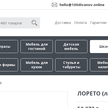
hello@100divanov.online
Доставка
Оплата
Гарантии
Мебель для
Детская
трасы
Шка
гостиной
мебель
Мебель для
Стулья и
Мебе
е формы
кухни
табуреты
нали
3
ЛОРЕТО (л