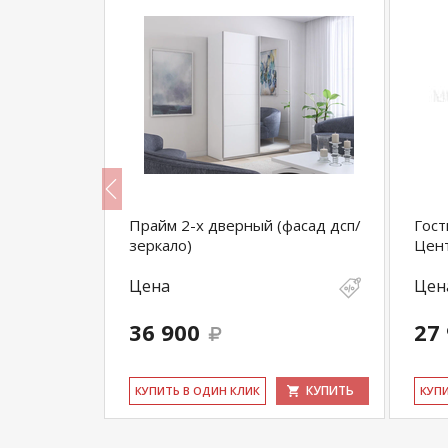
ный ШиК-5
Прайм 2-х дверный (фасад дсп/
Гост
ка 2
зеркало)
Цент
Цена
Цен
36 900
27
КУПИТЬ
КУПИТЬ
КУ­ПИТЬ В ОДИН КЛИК
КУ­П