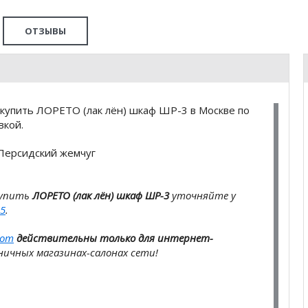
ОТЗЫВЫ
купить ЛОРЕТО (лак лён) шкаф ШР-3 в Москве по
вкой.
Персидский жемчуг
купить
ЛОРЕТО (лак лён) шкаф ШР-3
уточняйте у
5
.
com
действительны только для интернет-
ичных магазинах-салонах сети!