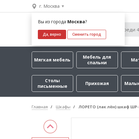
г. Москва
Вы из города
Москва
?
Да, верно
Сменить город
Мебель для
Мягкая мебель
Ма
спальни
Столы
Прихожая
Малы
письменные
Главная
Шкафы
ЛОРЕТО (лак лён) шкаф ШР-