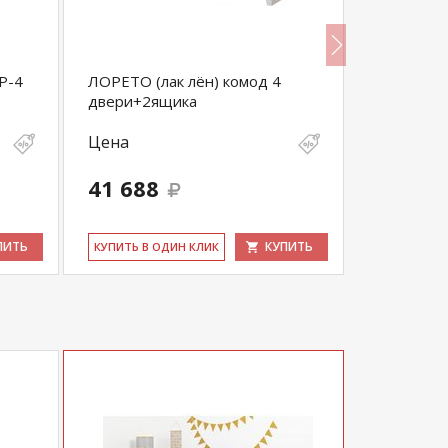
Р-4
ЛОРЕТО (лак лён) комод 4
ЛОРЕТО (л
двери+2ящика
ящиков
Цена
Цена
41 688
26 136
ПИТЬ
КУПИТЬ
КУ­ПИТЬ В ОДИН КЛИК
КУ­ПИТЬ В 