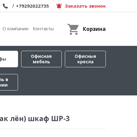
/
+79292022735
Заказать звонок
О компании
Контакты
Корзина
Офисная
Офисные
фы
мебель
кресла
ль в
чии
ак лён) шкаф ШР-3