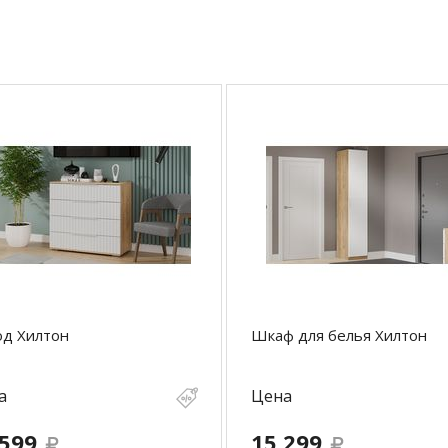
од Хилтон
Шкаф для белья Хилтон
а
Цена
 599
15 299