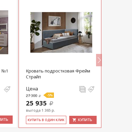
т №1
Кровать подростковая Фрейм
Спальня 
Страйп
Цена
Цена
27 300
-5%
78 540
25 935
выгода 1 365 р.
ПИТЬ
КУПИТЬ
КУ­ПИТЬ В 
КУ­ПИТЬ В ОДИН КЛИК