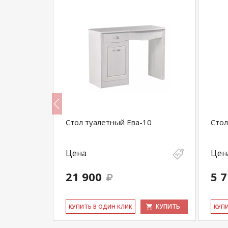
ркалом
Стол туалетный Ева-10
Стол
Цена
Цен
21 900
5 
КУПИТЬ
КУПИТЬ
КУ­ПИТЬ В ОДИН КЛИК
КУ­П