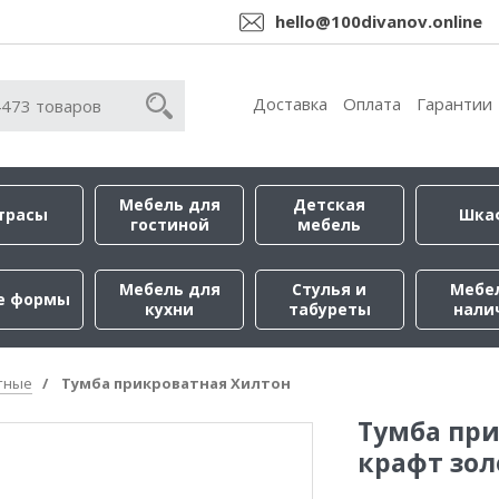
hello@100divanov.online
Доставка
Оплата
Гарантии
Мебель для
Детская
трасы
Шка
гостиной
мебель
Мебель для
Стулья и
Мебе
е формы
кухни
табуреты
нали
тные
Тумба прикроватная Хилтон
Тумба при
крафт зол