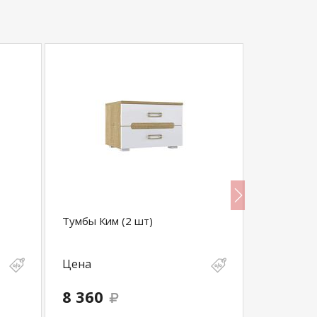
Тумбы Ким (2 шт)
Хьюго Ком
тумб
Цена
Цена
8 360
12 830