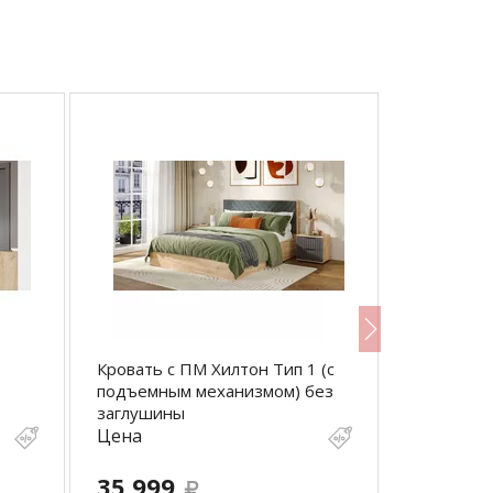
Кровать с ПМ Хилтон Тип 1 (с
Кровать с
подъемным механизмом) без
подъемны
заглушины
заглушин
Цена
Цена
35 999
37 999