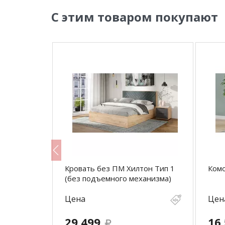
С этим товаром покупают
илтон
Кровать без ПМ Хилтон Тип 1
Ком
(без подъемного механизма)
Цена
Цен
29 499
16