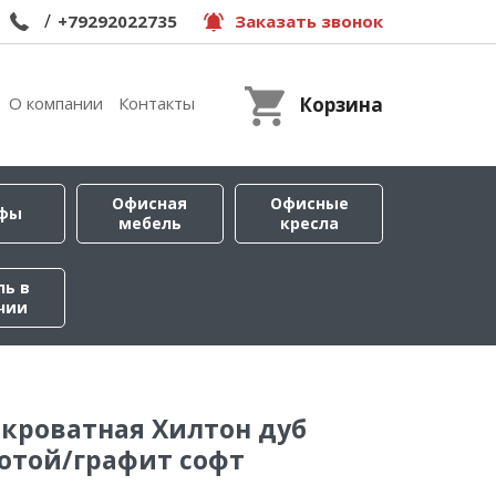
/
+79292022735
Заказать звонок
О компании
Контакты
Корзина
Офисная
Офисные
фы
мебель
кресла
ль в
чии
кроватная Хилтон дуб
отой/графит софт