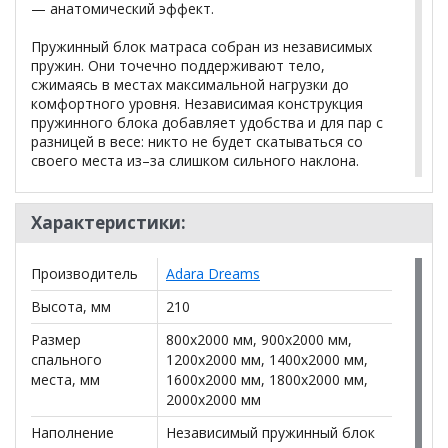
— анатомический эффект.
Пружинный блок матраса собран из независимых
пружин. Они точечно поддерживают тело,
сжимаясь в местах максимальной нагрузки до
комфортного уровня. Независимая конструкция
пружинного блока добавляет удобства и для пар с
разницей в весе: никто не будет скатываться со
своего места из–за слишком сильного наклона.
Чехол из трикота, стеганный на синтепоне придает
дополнительную мягкость, хорошо вентилируется
Характеристики:
и создает комфортную температуру круглый год.
Производитель
Adara Dreams
Состав матраса:
Высота, мм
210
Пена Soft Foam – 10 мм;
Кокосовая койра – 20 мм;
Размер
800x2000 мм, 900x2000 мм,
Термовойлок;
спального
1200x2000 мм, 1400x2000 мм,
2
места, мм
Блок независимых пружин TFK (256 шт./м
1600x2000 мм, 1800x2000 мм,
);
2000x2000 мм
Термовойлок;
Кокосовая койра – 20 мм;
Наполнение
Независимый пружинный блок
Пена Soft Foam – 10 мм.