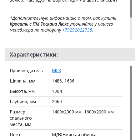
*Дополнительную информацию о том, как купить
Кровать с ПМ Тоскана Люкс
уточняйте у нашего
менеджера по телефону
+79292022735
.
**Цены на официальном сайте
100диванов.com
действительны только для интернет-магазина
и
могут отличаться от цен в розничных магазинах-
Характеристики:
салонах сети!
Производитель
MLK
Ширина, мм
1486, 1686
Высота, мм
1004
Глубина, мм
2060
Размер
1400x2000 мм, 1600x2000 мм
спального
места, мм
Цвет
МДФ+мягкая обивка