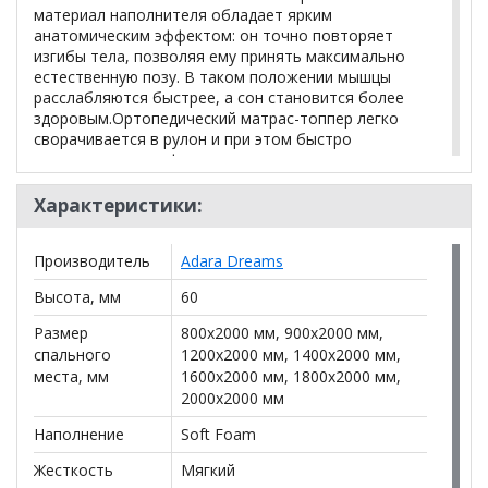
материал наполнителя обладает ярким
анатомическим эффектом: он точно повторяет
изгибы тела, позволяя ему принять максимально
естественную позу. В таком положении мышцы
расслабляются быстрее, а сон становится более
здоровым.Ортопедический матрас-топпер легко
сворачивается в рулон и при этом быстро
восстанавливает форму при разворачивании на
горизонтальной поверхности. Благодаря этому его
удобно хранить, например в шкафу, и перевозить в
Характеристики:
багажнике или салоне автомобиля.
Производитель
Adara Dreams
*Дополнительную информацию о том, как купить
Высота, мм
60
Топпер SoftFoam 6
уточняйте у нашего менеджера
по телефону
+79292022735
.
Размер
800x2000 мм, 900x2000 мм,
спального
1200x2000 мм, 1400x2000 мм,
**Цены на официальном сайте
100диванов.com
места, мм
1600x2000 мм, 1800x2000 мм,
действительны только для интернет-магазина
и
2000x2000 мм
могут отличаться от цен в розничных магазинах-
салонах сети!
Наполнение
Soft Foam
Жесткость
Мягкий