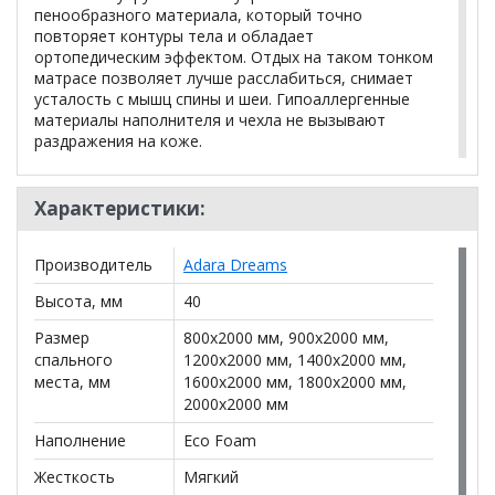
пенообразного материала, который точно
повторяет контуры тела и обладает
ортопедическим эффектом. Отдых на таком тонком
матрасе позволяет лучше расслабиться, снимает
усталость с мышц спины и шеи. Гипоаллергенные
материалы наполнителя и чехла не вызывают
раздражения на коже.
Благодаря небольшой толщине топпер Eco
Foam легко сворачивается в рулон: в таком виде
Характеристики:
его удобно перевозить и хранить, например, в
шкафу. При этом он быстро восстанавливает
Производитель
Adara Dreams
форму после разворачивания, а на его поверхности
не остается заломов и сгибов. Купить топпер —
Высота, мм
40
это простое и относительно недорогое решение
для повышения комфорта спального места на
Размер
800x2000 мм, 900x2000 мм,
диване или раскладушке.
спального
1200x2000 мм, 1400x2000 мм,
места, мм
1600x2000 мм, 1800x2000 мм,
2000x2000 мм
*Дополнительную информацию о том, как купить
Топпер EcoFoam 4
уточняйте у нашего менеджера по
Наполнение
Eco Foam
телефону
+79292022735
.
Жесткость
Мягкий