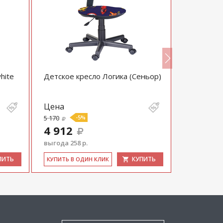
hite
Детское кресло Логика (Сеньор)
Кресло Cha
единорог
Цена
Цена
5 170
-5%
9 120
-
4 912
8 664
выгода 258 р.
выгода 456 
ПИТЬ
КУПИТЬ
КУ­ПИТЬ В ОДИН КЛИК
КУ­ПИТЬ В 