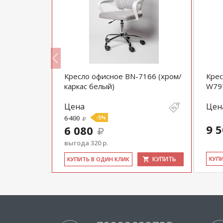
IX "Fancy
Кресло офисное BN-7166 (хром/
Крес
тниками
каркас белый)
W79
Цена
Цен
6 400
-5%
9 
6 080
выгода 320 р.
КУПИТЬ
КУПИТЬ
КУ­П
КУ­ПИТЬ В ОДИН КЛИК