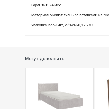
Гарантия: 24 мес.
Материал обивки: ткань со вставками из эк
Упаковка: вес-14кг, объем-0,178 м3
*Дополнительную информацию о том, как 
нашего менеджера по телефону
+7929202273
**Цены на официальном сайте
100диванов.
Могут дополнить
магазина
и могут отличаться от цен в розн