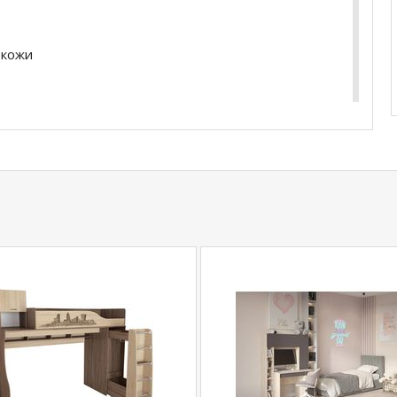
окожи
купить
Кресло игровое Zombie 10
уточняйте у
5
.
com
действительны только для интернет-
ичных магазинах-салонах сети!