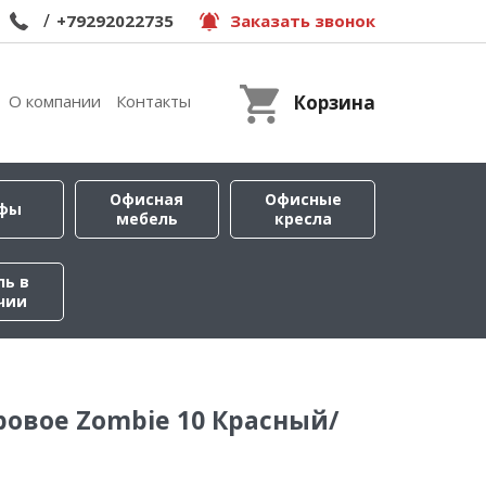
/
+79292022735
Заказать звонок
О компании
Контакты
Корзина
Офисная
Офисные
фы
мебель
кресла
ль в
чии
ровое Zombie 10 Красный/