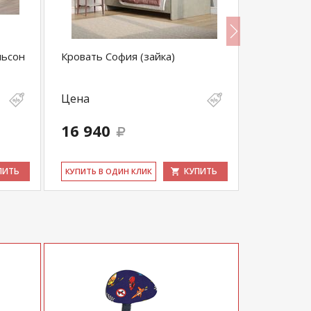
льсон
Кровать София (зайка)
Кровать 
Dasha
Цена
Цена
16 940
42 100
ПИТЬ
КУПИТЬ
КУ­ПИТЬ В ОДИН КЛИК
КУ­ПИТЬ В 