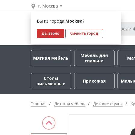
г. Москва
Вы из города
Москва
?
Да, верно
Сменить город
Мебель для
Мягкая мебель
Ма
спальни
Столы
Прихожая
Малы
письменные
Главная
Детская мебель
Детские стулья
К