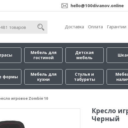
hello@100divanov.online
Доставка
Оплата
Гарантии
Мебель для
Детская
трасы
Шка
гостиной
мебель
Мебель для
Стулья и
Мебе
е формы
кухни
табуреты
нали
ресло игровое Zombie 10
Кресло иг
Черный