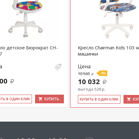
ло детское Бюрократ CH-
Кресло Chairman Kids 103 w
7
машинки
а
Цена
10 560
-5%
500
10 032
выгода 528 р.
КУПИТЬ
ИТЬ В ОДИН КЛИК
КУ
КУ­ПИТЬ В ОДИН КЛИК