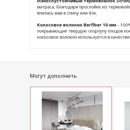
Износоустойчивый термовойлок Stro
матраса, благодаря прослойке из термовой
впилась вам в спину или бок.
Кокосовое волокно Berfiber 10 мм
- 100%
покрывающие твердую скорлупу плодов кок
кокосовое волокно используется в качестве
влагостойкое, воздухопроницаемое и анти
безопасно для здоровья. Слой кокосового 
Холкон Immortal 20 мм
- инновация в про
особую упругость, не вызывает аллергию, н
не пропускает воду и не впитывает запахи.
Могут дополнить
Чехол
- объемный турецкий трикотаж Gray 
синтепоне 300гр. Объемный трикотаж - мягк
Алоэ вера успокаивает кожу, расслабляет,
ППУ
- короб из пенополиуретана по периме
придания жесткости бокам матраса, можно п
вы будете сидеть на матрасе, а не на царге