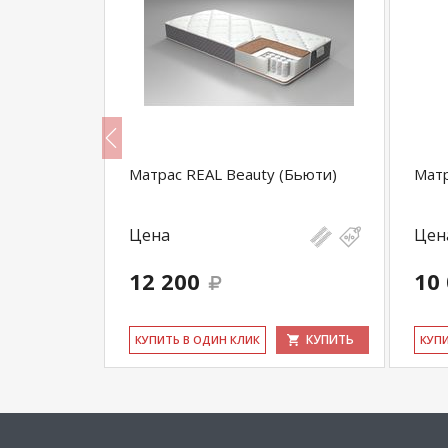
л)
Матрас REAL Beauty (Бьюти)
Матр
Цена
Цен
12 200
10
КУПИТЬ
КУПИТЬ
КУ­ПИТЬ В ОДИН КЛИК
КУ­П