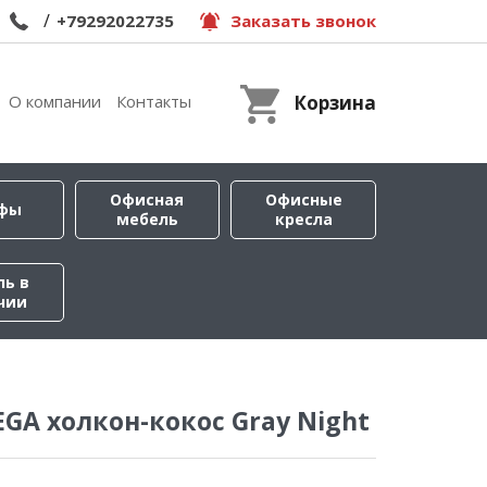
/
+79292022735
Заказать звонок
О компании
Контакты
Корзина
Офисная
Офисные
фы
мебель
кресла
ль в
чии
GA холкон-кокос Gray Night