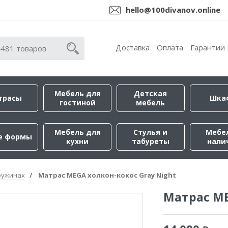
hello@100divanov.online
Доставка
Оплата
Гарантии
Мебель для
Детская
трасы
Шка
гостиной
мебель
Мебель для
Стулья и
Мебе
е формы
кухни
табуреты
нали
ружинах
Матрас MEGA холкон-кокос Gray Night
Матрас ME