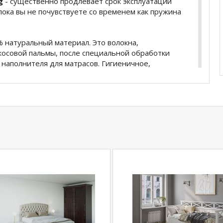
ng
- существенно продлевает срок эксплуатации
лока вы не почувствуете со временем как пружина
 натуральный материал. Это волокна,
осовой пальмы, после специальной обработки
 наполнителя для матрасов. Гигиеничное,
бактериальное волокно не вызывает аллергии и
волокна обеспечивает необходимую упругость.
изводстве матрасов. Холкон придает матрасу
етоксичен,что очень важно во время сна. Холкон
Night с пропиткой Алоэ вера, стеганный на
ий и приятный на ощупь, а главное - красивый.
 укрепляет Вашу иммунную систему.
тру матраса, прочный материал, он необходим для
рисесть на край матраса и матрас не продавится,
 кровати.