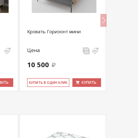
Кровать Горизонт мини
Кровать В
подъемно
Цена
Цена
22 280
10 500
21 166
выгода 1 11
ПИТЬ
КУПИТЬ
КУ­ПИТЬ В ОДИН КЛИК
КУ­ПИТЬ В 