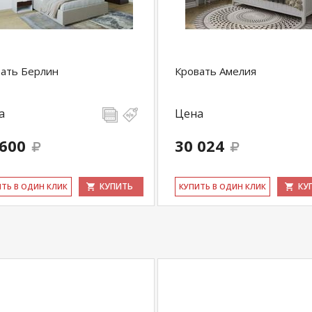
купить
Матрас MEGA холкон-кокос Gray Night
у
+79292022735
.
com
действительны только для интернет-
ать Берлин
Кровать Амелия
ичных магазинах-салонах сети!
а
Цена
 600
30 024
КУПИТЬ
КУ
ИТЬ В ОДИН КЛИК
КУ­ПИТЬ В ОДИН КЛИК