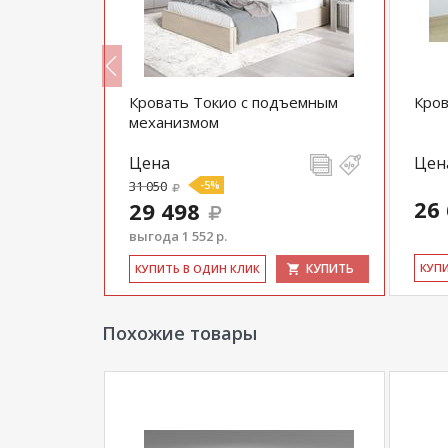
*Дополнительную информацию о том, как 
уточняйте у нашего менеджера по телефон
**Цены на официальном сайте
100диванов.
Кровать Токио с подъемным
Кров
магазина
и могут отличаться от цен в розн
механизмом
Цена
Цен
31 050
-5%
26
29 498
выгода 1 552 р.
КУПИТЬ
КУПИТЬ
КУ­П
КУ­ПИТЬ В ОДИН КЛИК
Похожие товары