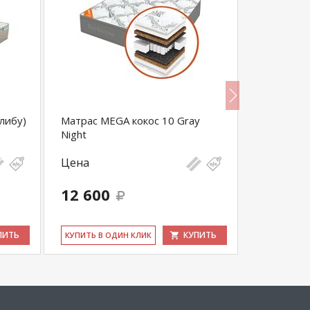
алибу)
Матрас MEGA кокос 10 Gray
Матрас На
Night
Цена
Цена
12 600
8 200
ПИТЬ
КУПИТЬ
КУ­ПИТЬ В ОДИН КЛИК
КУ­ПИТЬ В 