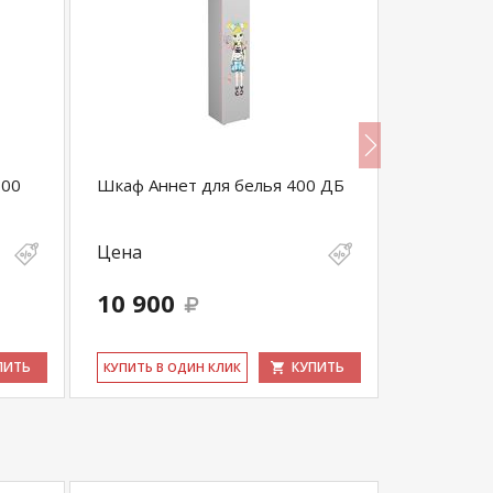
600
Шкаф Аннет для белья 400 ДБ
Шкаф Анн
Цена
Цена
10 900
13 400
ПИТЬ
КУПИТЬ
КУ­ПИТЬ В ОДИН КЛИК
КУ­ПИТЬ В 