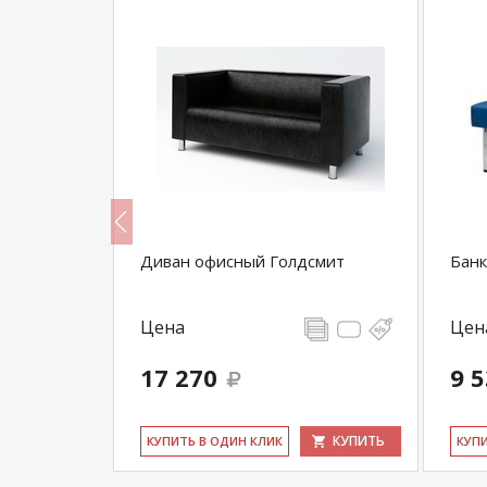
даль
Диван офисный Голдсмит
Банк
Цена
Цен
17 270
9 
КУПИТЬ
КУПИТЬ
КУ­ПИТЬ В ОДИН КЛИК
КУ­П