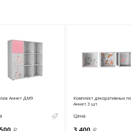
ллаж Аннет ДМ9
Комплект декоративных п
Аннет 3 шт.
а
Цена
 500
3 400