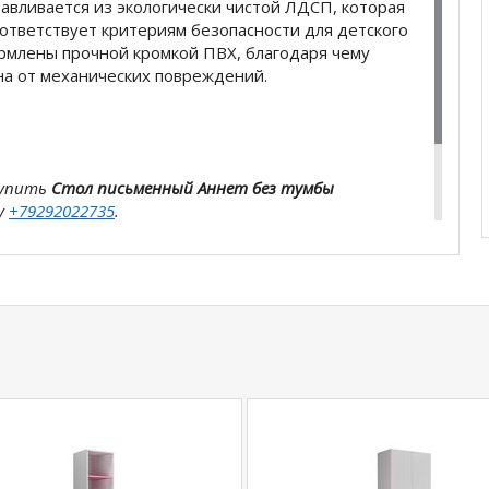
авливается из экологически чистой ЛДСП, которая
ответствует критериям безопасности для детского
рмлены прочной кромкой ПВХ, благодаря чему
а от механических повреждений.
купить
Стол письменный Аннет без тумбы
у
+79292022735
.
com
действительны только для интернет-
ичных магазинах-салонах сети!