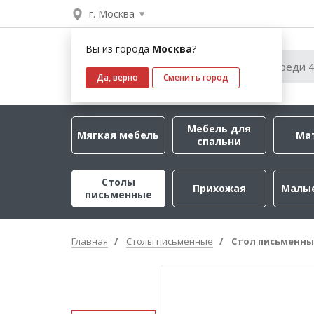
г. Москва
Вы из города
Москва
?
Да, верно
Сменить город
Мебель для
Мягкая мебель
Ма
спальни
Столы
Прихожая
Малы
письменные
Главная
Столы письменные
Стол письменны