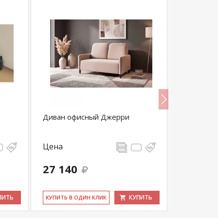
Диван офисный Джерри
Диван Фл
Цена
Цена
27 140
27 100
ПИТЬ
КУПИТЬ
КУ­ПИТЬ В ОДИН КЛИК
КУ­ПИТЬ В 