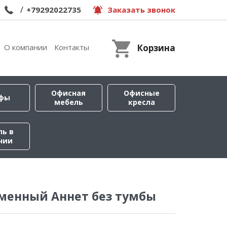
/
+79292022735
Заказать звонок
О компании
Контакты
Корзина
Офисная
Офисные
фы
мебель
кресла
ль в
чии
менный Аннет без тумбы