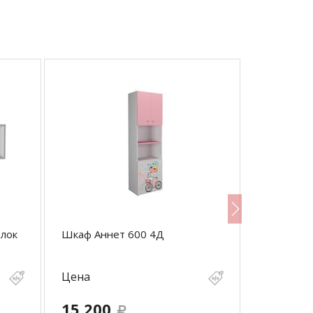
олок
Шкаф Аннет 600 4Д
Надстройк
Цена
Цена
15 200
5 500