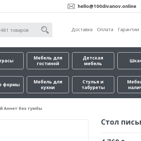
hello@100divanov.online
Доставка
Оплата
Гарантии
Мебель для
Детская
трасы
Шка
гостиной
мебель
Мебель для
Стулья и
Мебе
е формы
кухни
табуреты
нали
й Аннет без тумбы
Стол пись