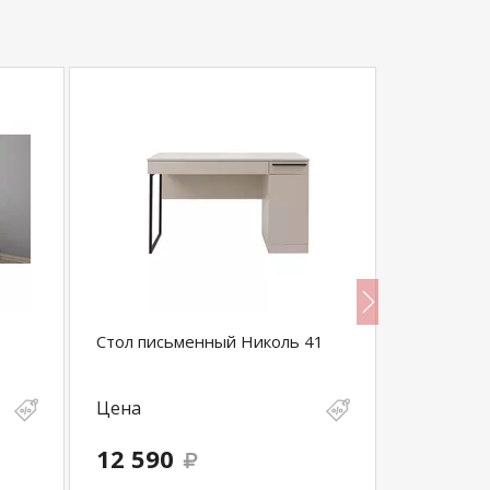
Стол письменный Николь 41
Стол пис
Цена
Цена
12 590
7 900