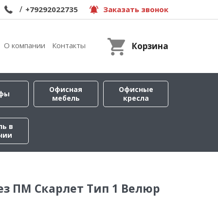
/
+79292022735
Заказать звонок
О компании
Контакты
Корзина
Офисная
Офисные
фы
мебель
кресла
ль в
чии
ез ПМ Скарлет Тип 1 Велюр