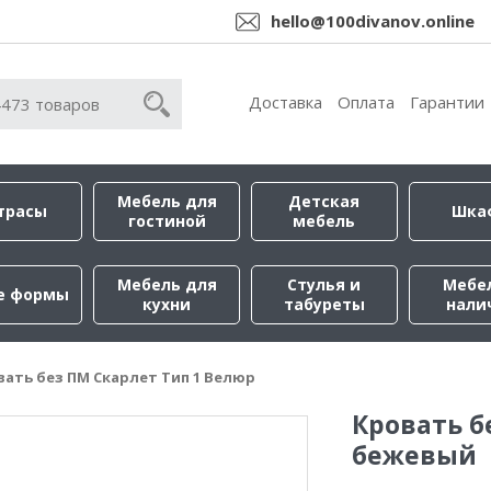
hello@100divanov.online
Доставка
Оплата
Гарантии
Мебель для
Детская
трасы
Шка
гостиной
мебель
Мебель для
Стулья и
Мебе
е формы
кухни
табуреты
нали
вать без ПМ Скарлет Тип 1 Велюр
Кровать б
бежевый