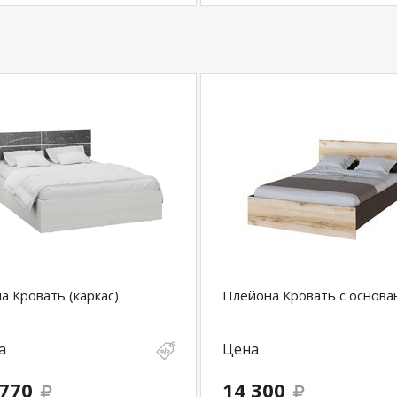
а Кровать (каркас)
Плейона Кровать с основ
а
Цена
 770
14 300