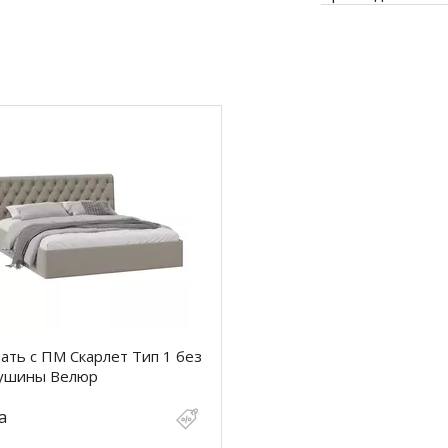
ать с ПМ Скарлет Тип 1 без
лушины Велюр
а