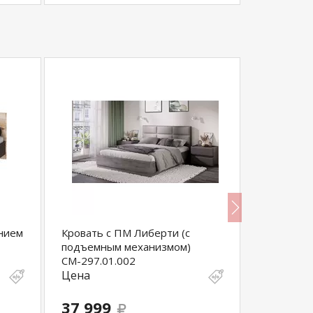
анием
Кровать с ПМ Либерти (с
ТРИО Кро
подъемным механизмом)
СМ-297.01.002
Цена
Цена
37 999
16 000