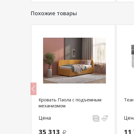
Похожие товары
ковый)
Кровать Паола с подъемным
Теан
механизмом
Цена
Цен
35 313
11