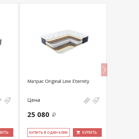
Матрас Original Line Eternity
Матрас Lu
Цена
Цена
25 080
13 600
ПИТЬ
КУПИТЬ
КУ­ПИТЬ В ОДИН КЛИК
КУ­ПИТЬ В 